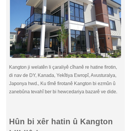
Kangton ji welatên li çaraliyê cîhanê re hatine firotin,
di nav de DY, Kanada, Yekîtiya Ewropî, Avusturalya,
Japonya hwd., Ku tîmê firotanê Kangton bi ezmûn û
zanebûna tevahî ber bi hewcedariya bazarê ve dide.
Hûn bi xêr hatin û Kangton