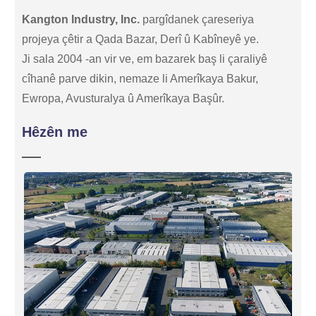
Kangton Industry, Inc.
pargîdanek çareseriya
projeya çêtir a Qada Bazar, Derî û Kabîneyê ye.
Ji sala 2004 -an vir ve, em bazarek baş li çaraliyê
cîhanê parve dikin, nemaze li Amerîkaya Bakur,
Ewropa, Avusturalya û Amerîkaya Başûr.
Hêzên me