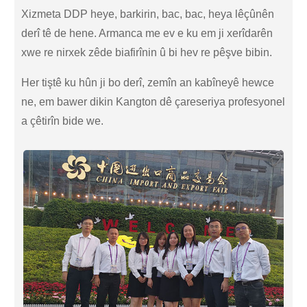
Xizmeta DDP heye, barkirin, bac, bac, heya lêçûnên
derî tê de hene. Armanca me ev e ku em ji xerîdarên
xwe re nirxek zêde biafirînin û bi hev re pêşve bibin.
Her tiştê ku hûn ji bo derî, zemîn an kabîneyê hewce
ne, em bawer dikin Kangton dê çareseriya profesyonel
a çêtirîn bide we.