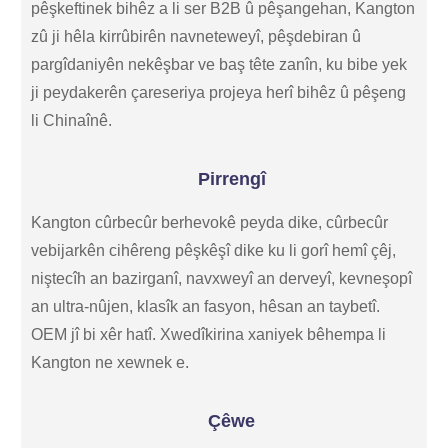
pêşkeftinek bihêz a li ser B2B û pêşangehan, Kangton
zû ji hêla kirrûbirên navneteweyî, pêşdebiran û
pargîdaniyên nekêşbar ve baş tête zanîn, ku bibe yek
ji peydakerên çareseriya projeya herî bihêz û pêşeng
li Chinaînê.
Pirrengî
Kangton cûrbecûr berhevokê peyda dike, cûrbecûr
vebijarkên cihêreng pêşkêşî dike ku li gorî hemî çêj,
niştecîh an bazirganî, navxweyî an derveyî, kevneşopî
an ultra-nûjen, klasîk an fasyon, hêsan an taybetî.
OEM jî bi xêr hatî. Xwedîkirina xaniyek bêhempa li
Kangton ne xewnek e.
Çêwe