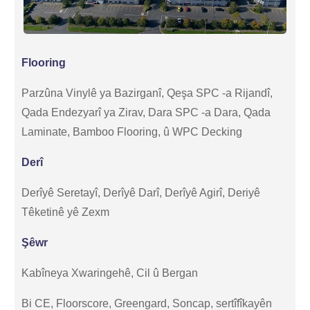
Flooring
Parzûna Vinylê ya Bazirganî, Qeşa SPC -a Rijandî,
Qada Endezyarî ya Zirav, Dara SPC -a Dara, Qada
Laminate, Bamboo Flooring, û WPC Decking
Derî
Derîyê Seretayî, Derîyê Darî, Derîyê Agirî, Deriyê
Têketinê yê Zexm
Şêwr
Kabîneya Xwaringehê, Cil û Bergan
Bi CE, Floorscore, Greengard, Soncap, sertîfîkayên