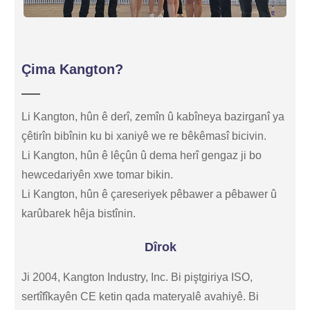
Çima Kangton?
Li Kangton, hûn ê derî, zemîn û kabîneya bazirganî ya
çêtirîn bibînin ku bi xaniyê we re bêkêmasî bicivin.
Li Kangton, hûn ê lêçûn û dema herî gengaz ji bo
hewcedariyên xwe tomar bikin.
Li Kangton, hûn ê çareseriyek pêbawer a pêbawer û
karûbarek hêja bistînin.
Dîrok
Ji 2004, Kangton Industry, Inc. Bi piştgiriya ISO,
sertîfîkayên CE ketin qada materyalê avahiyê. Bi