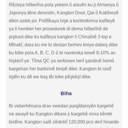
Rêzeya hilberîna pola yekem û alavên ku ji Almanya û
Japonya têne derxistin, Kangton Door, Qat û Kabîneyê
dikin astek jor. Polîtîkaya hişk a kontrolkirina kalîteyê
ya li hember her prosedurek di dema hilberînê de
piştrast dike ku kalîteya kangton li Chinaînê 3 top e.
Mînakî, dara ku me bi destan berhev kiriye dabeş dibe
ku bibe pola A, B, C, D û bi naveroka kewê 8-10% av
hişkkirî ye. Tîma QC ya serbixwe berî şandinê hemû
bargehan her barkirinê binpê dike. Kangton bi rastî
tiştên ku dê we baş têr bike pêşkêşî dike.
Biha
Bi veberhênana drav xwedan pargîdaniyên kargehê
ne awayê ku Kangton dikare ji kargehê nirxa kêmtir
bistîne. Kangton salê zêdetirî 120,000 pcs derî hinarde