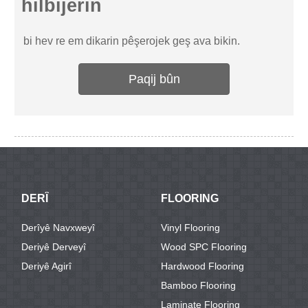
hilbijêrin
bi hev re em dikarin pêşerojek geş ava bikin.
Paqij bûn
DERÎ
FLOORING
Derîyê Navxweyî
Vinyl Flooring
Deriyê Derveyî
Wood SPC Flooring
Deriyê Agirî
Hardwood Flooring
Bamboo Flooring
Laminate Flooring