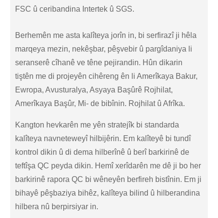
FSC û ceribandina Intertek û SGS.
Berhemên me asta kalîteya jorîn in, bi serfirazî ji hêla
marqeya mezin, nekêşbar, pêşvebir û pargîdaniya li
seranserê cîhanê ve têne pejirandin. Hûn dikarin
tiştên me di projeyên cihêreng ên li Amerîkaya Bakur,
Ewropa, Avusturalya, Asyaya Başûrê Rojhilat,
Amerîkaya Başûr, Mi- de bibînin. Rojhilat û Afrîka.
Kangton hevkarên me yên stratejîk bi standarda
kalîteya navneteweyî hilbijêrin. Em kalîteyê bi tundî
kontrol dikin û di dema hilberînê û berî barkirinê de
teftîşa QC peyda dikin. Hemî xerîdarên me dê ji bo her
barkirinê rapora QC bi wêneyên berfireh bistînin. Em ji
bihayê pêşbaziya bihêz, kalîteya bilind û hilberandina
hilbera nû berpirsiyar in.