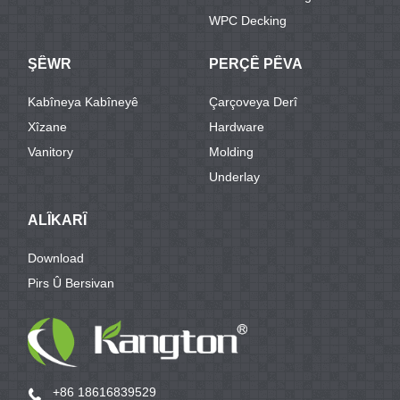
WPC Decking
ŞÊWR
PERÇÊ PÊVA
Kabîneya Kabîneyê
Çarçoveya Derî
Xîzane
Hardware
Vanitory
Molding
Underlay
ALÎKARÎ
Download
Pirs Û Bersivan
+86 18616839529