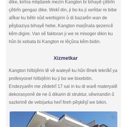
dike, kirîna mîqdarek mezin Kangton bi bihayê çêtirîn
çêtirîn gengaz dike. Wekî din, ji bo ku ji xerîdar re bibe
alîkar ku bêtir sûd werbigirin û di bazarên wan de
pêşbaziya bihayê hebe, Kangton marjînala qezencê
kêm digire. Van sê faktoran ji we re misoger dikin ku
hûn bi xebata bi Kangton re lêçûna kêm bidin.
Xizmetkar
Kangton hilbijêrin tê vê wateyê ku hûn tîmek teknîkî ya
profesyonel hilbijêrin ku ji bo we bixebitin.
Endezyarên me zêdetirî 17 sal in ku di warê materyalê
dekorasyonê de ne û dikarin di struktur, sêwirandin û
sazkirinê de vebijarka herî fireh pêşkêşî we bikin.