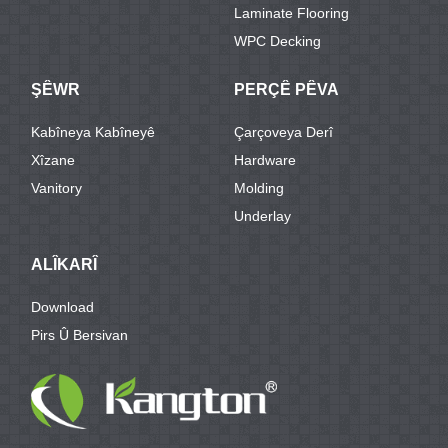
Laminate Flooring
WPC Decking
ŞÊWR
PERÇÊ PÊVA
Kabîneya Kabîneyê
Çarçoveya Derî
Xîzane
Hardware
Vanitory
Molding
Underlay
ALÎKARÎ
Download
Pirs Û Bersivan