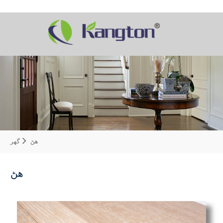
هڻ
گهر
هڻ