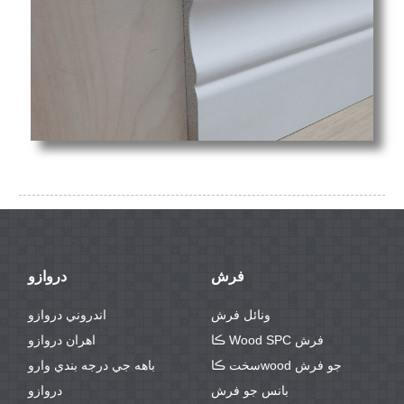
فرش
دروازو
ونائل فرش
اندروني دروازو
ڪا Wood SPC فرش
اھران دروازو
سخت ڪاwood جو فرش
باهه جي درجه بندي وارو
بانس جو فرش
دروازو