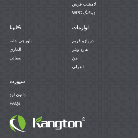
لامينيٽ فرش
WPC ڊيڪنگ
لوازمات
ڪابينا
دروازو فريم
باورچی خانه
هارڊ ويئر
الماري
هڻ
صفائي
انڊرلي
سپورٽ
ڊائون لوڊ
FAQs