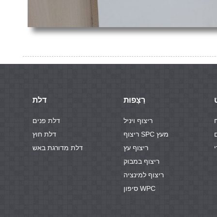
רַצָפוּת
דלת
ריצוף ויניל
דלת פנים
ם
ריצוף SPC מעץ
דלת חוץ
י
ריצוף עץ
דלת מדורגת באש
ריצוף במבוק
ריצוף למינציה
סיפון WPC