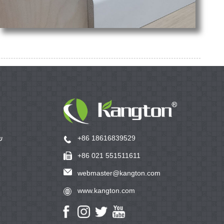
+86 18616839529
ש
+86 021 551511611
webmaster@kangton.com
www.kangton.com