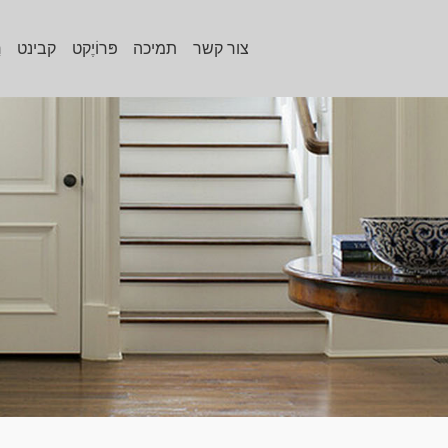
צור קשר
תמיכה
פּרוֹיֶקט
קבינט
ר