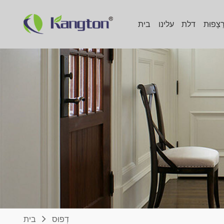
ַצָפוּת
דלת
עלינו
בית
דְפוּס
בית