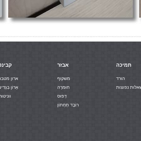
תמיכה
אבזר
קבינט
הורד
משקוף
ארון מטבח
אלות נפוצות
חוּמרָה
אָרוֹן בְּגָדִי
דְפוּס
ווניטור
רוֹבֶד תַחְתוֹן