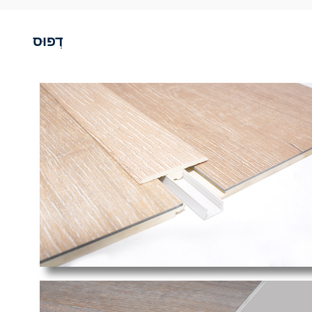
דְפוּס