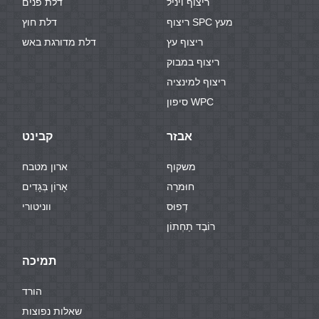
ריצוף ויניל
דלת פנים
ריצוף SPC מעץ
דלת חוץ
ריצוף עץ
דלת מדורגת באש
ריצוף במבוק
ריצוף למינציה
סיפון WPC
אבזר
קבינט
משקוף
ארון מטבח
חוּמרָה
אָרוֹן בְּגָדִים
דְפוּס
ווניטורי
רוֹבֶד תַחְתוֹן
תמיכה
הורד
שאלות נפוצות