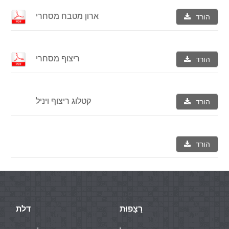
ארון מטבח מסחרי
הורד
ריצוף מסחרי
הורד
קטלוג ריצוף ויניל
הורד
הורד
רַצָפוּת
דלת