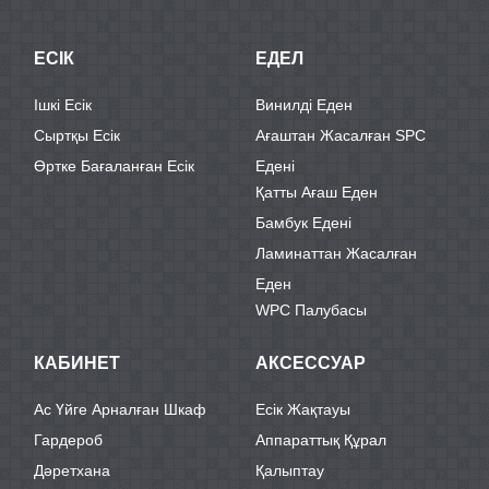
ЕСІК
ЕДЕЛ
Ішкі Есік
Винилді Еден
Сыртқы Есік
Ағаштан Жасалған SPC
Өртке Бағаланған Есік
Едені
Қатты Ағаш Еден
Бамбук Едені
Ламинаттан Жасалған
Еден
WPC Палубасы
КАБИНЕТ
АКСЕССУАР
Ас Үйге Арналған Шкаф
Есік Жақтауы
Гардероб
Аппараттық Құрал
Дәретхана
Қалыптау