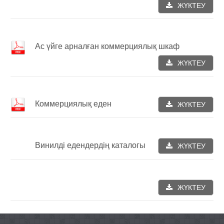
ЖҮКТЕУ
Ас үйге арналған коммерциялық шкаф
ЖҮКТЕУ
Коммерциялық еден
ЖҮКТЕУ
Винилді едендердің каталогы
ЖҮКТЕУ
ЖҮКТЕУ