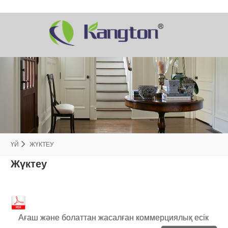
ҮЙ
ЖҮКТЕУ
Жүктеу
Ағаш және болаттан жасалған коммерциялық есік