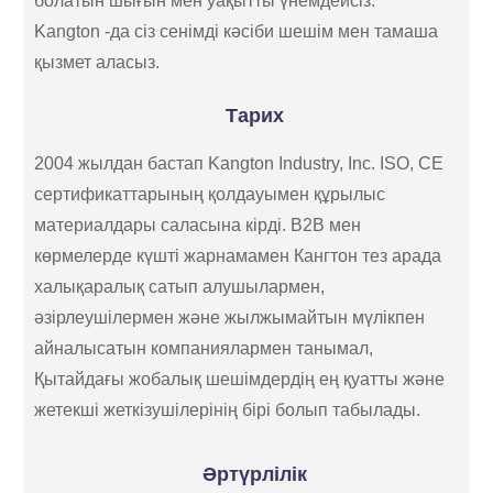
болатын шығын мен уақытты үнемдейсіз.
Kangton -да сіз сенімді кәсіби шешім мен тамаша
қызмет аласыз.
Тарих
2004 жылдан бастап Kangton Industry, Inc. ISO, CE
сертификаттарының қолдауымен құрылыс
материалдары саласына кірді. B2B мен
көрмелерде күшті жарнамамен Кангтон тез арада
халықаралық сатып алушылармен,
әзірлеушілермен және жылжымайтын мүлікпен
айналысатын компаниялармен танымал,
Қытайдағы жобалық шешімдердің ең қуатты және
жетекші жеткізушілерінің бірі болып табылады.
Әртүрлілік