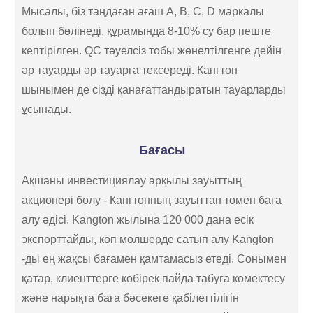
Мысалы, біз таңдаған ағаш A, B, C, D маркалы
болып бөлінеді, құрамында 8-10% су бар пеште
кептірілген. QC тәуелсіз тобы жөнелтілгенге дейін
әр тауарды әр тауарға тексереді. Кангтон
шынымен де сізді қанағаттандыратын тауарларды
ұсынады.
Бағасы
Ақшаны инвестициялау арқылы зауыттың
акционері болу - Кангтонның зауыттан төмен баға
алу әдісі. Kangton жылына 120 000 дана есік
экспорттайды, көп мөлшерде сатып алу Kangton
-ды ең жақсы бағамен қамтамасыз етеді. Сонымен
қатар, клиенттерге көбірек пайда табуға көмектесу
және нарықта баға бәсекеге қабілеттілігін