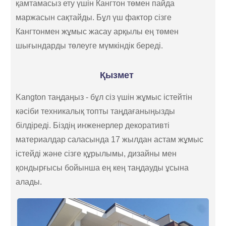
қамтамасыз ету үшін Кангтон төмен пайда
маржасын сақтайды. Бұл үш фактор сізге
Кангтонмен жұмыс жасау арқылы ең төмен
шығындарды төлеуге мүмкіндік береді.
Қызмет
Kangton таңдаңыз - бұл сіз үшін жұмыс істейтін
кәсіби техникалық топты таңдағаныңызды
білдіреді. Біздің инженерлер декоративті
материалдар саласында 17 жылдан астам жұмыс
істейді және сізге құрылымы, дизайны мен
қондырғысы бойынша ең кең таңдауды ұсына
алады.