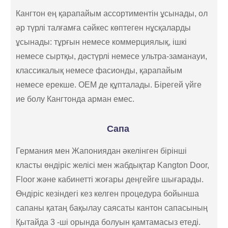
Кангтон ең қарапайым ассортиментін ұсынады, ол
әр түрлі талғамға сәйкес көптеген нұсқаларды
ұсынады: тұрғын немесе коммерциялық, ішкі
немесе сыртқы, дәстүрлі немесе ультра-заманауи,
классикалық немесе фасионды, қарапайым
немесе ерекше. OEM де құпталады. Бірегей үйге
ие болу Кангтонда арман емес.
Сапа
Германия мен Жапониядан әкелінген бірінші
класты өндіріс желісі мен жабдықтар Kangton Door,
Floor және кабинетті жоғары деңгейге шығарады.
Өндіріс кезіндегі кез келген процедура бойынша
сапаны қатаң бақылау саясаты кантон сапасының
Қытайда 3 -ші орында болуын қамтамасыз етеді.