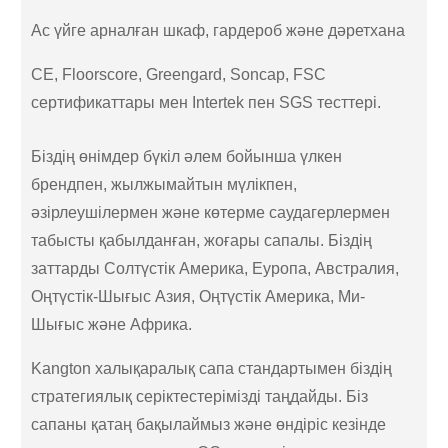
Ас үйге арналған шкаф, гардероб және дәретхана
CE, Floorscore, Greengard, Soncap, FSC
сертификаттары мен Intertek пен SGS тесттері.
Біздің өнімдер бүкіл әлем бойынша үлкен
брендпен, жылжымайтын мүлікпен,
әзірлеушілермен және көтерме саудагерлермен
табысты қабылданған, жоғары сапалы. Біздің
заттарды Солтүстік Америка, Еуропа, Австралия,
Оңтүстік-Шығыс Азия, Оңтүстік Америка, Ми-
Шығыс және Африка.
Kangton халықаралық сапа стандартымен біздің
стратегиялық серіктестерімізді таңдайды. Біз
сапаны қатаң бақылаймыз және өндіріс кезінде