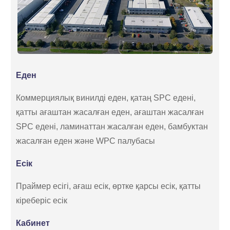
Еден
Коммерциялық винилді еден, қатаң SPC едені,
қатты ағаштан жасалған еден, ағаштан жасалған
SPC едені, ламинаттан жасалған еден, бамбуктан
жасалған еден және WPC палубасы
Есік
Праймер есігі, ағаш есік, өртке қарсы есік, қатты
кіреберіс есік
Кабинет