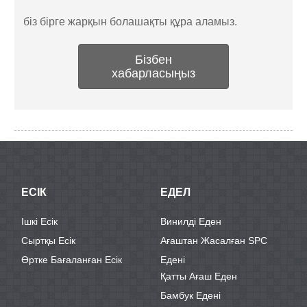
біз бірге жарқын болашақты құра аламыз.
Бізбен
хабарласыңыз
ЕСІК
ЕДЕЛ
Ішкі Есік
Винилді Еден
Сыртқы Есік
Ағаштан Жасалған SPC
Өртке Бағаланған Есік
Едені
Қатты Ағаш Еден
Бамбук Едені