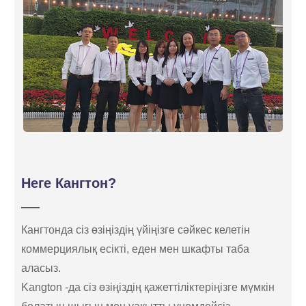
Неге Кангтон?
Кангтонда сіз өзіңіздің үйіңізге сәйкес келетін
коммерциялық есікті, еден мен шкафты таба
аласыз.
Kangton -да сіз өзіңіздің қажеттіліктеріңізге мүмкін