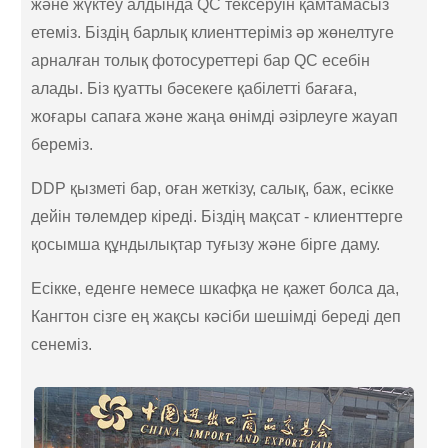
және жүктеу алдында QC тексеруін қамтамасыз
етеміз. Біздің барлық клиенттеріміз әр жөнелтуге
арналған толық фотосуреттері бар QC есебін
алады. Біз қуатты бәсекеге қабілетті бағаға,
жоғары сапаға және жаңа өнімді әзірлеуге жауап
береміз.
DDP қызметі бар, оған жеткізу, салық, баж, есікке
дейін төлемдер кіреді. Біздің мақсат - клиенттерге
қосымша құндылықтар туғызу және бірге даму.
Есікке, еденге немесе шкафқа не қажет болса да,
Кангтон сізге ең жақсы кәсіби шешімді береді деп
сенеміз.