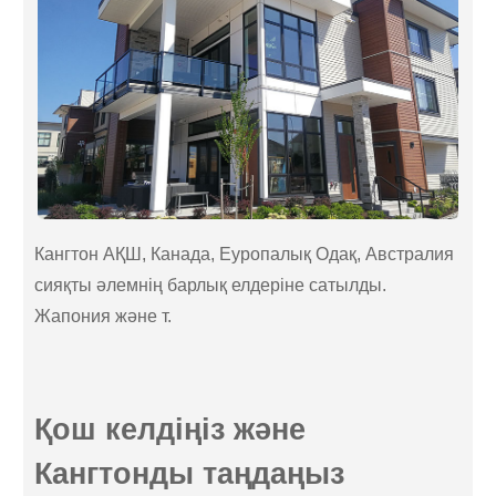
Кангтон АҚШ, Канада, Еуропалық Одақ, Австралия
сияқты әлемнің барлық елдеріне сатылды.
Жапония және т.
Қош келдіңіз және
Кангтонды таңдаңыз