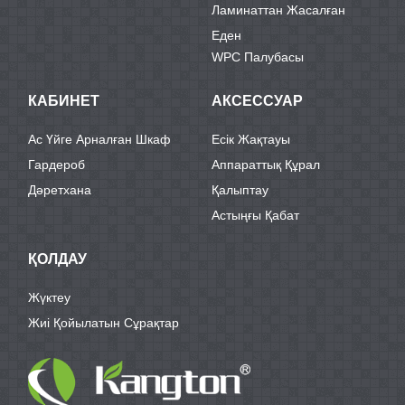
Ламинаттан Жасалған
Еден
WPC Палубасы
КАБИНЕТ
АКСЕССУАР
Ас Үйге Арналған Шкаф
Есік Жақтауы
Гардероб
Аппараттық Құрал
Дәретхана
Қалыптау
Астыңғы Қабат
ҚОЛДАУ
Жүктеу
Жиі Қойылатын Сұрақтар