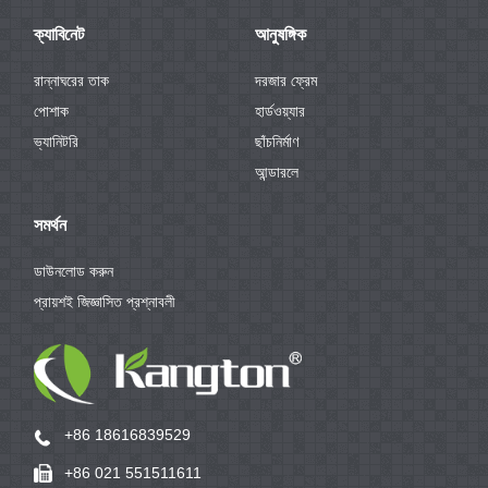
ক্যাবিনেট
আনুষঙ্গিক
রান্নাঘরের তাক
দরজার ফ্রেম
পোশাক
হার্ডওয়্যার
ভ্যানিটরি
ছাঁচনির্মাণ
আন্ডারলে
সমর্থন
ডাউনলোড করুন
প্রায়শই জিজ্ঞাসিত প্রশ্নাবলী
+86 18616839529
+86 021 551511611