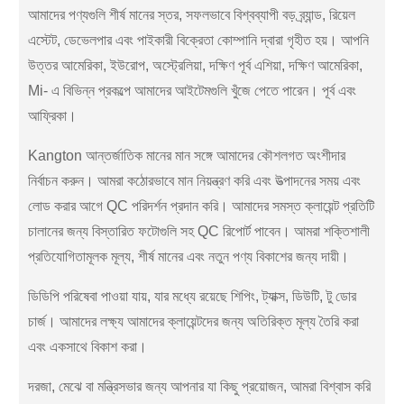
আমাদের পণ্যগুলি শীর্ষ মানের স্তর, সফলভাবে বিশ্বব্যাপী বড় ব্র্যান্ড, রিয়েল
এস্টেট, ডেভেলপার এবং পাইকারী বিক্রেতা কোম্পানি দ্বারা গৃহীত হয়। আপনি
উত্তর আমেরিকা, ইউরোপ, অস্ট্রেলিয়া, দক্ষিণ পূর্ব এশিয়া, দক্ষিণ আমেরিকা,
Mi- এ বিভিন্ন প্রকল্পে আমাদের আইটেমগুলি খুঁজে পেতে পারেন। পূর্ব এবং
আফ্রিকা।
Kangton আন্তর্জাতিক মানের মান সঙ্গে আমাদের কৌশলগত অংশীদার
নির্বাচন করুন। আমরা কঠোরভাবে মান নিয়ন্ত্রণ করি এবং উত্পাদনের সময় এবং
লোড করার আগে QC পরিদর্শন প্রদান করি। আমাদের সমস্ত ক্লায়েন্ট প্রতিটি
চালানের জন্য বিস্তারিত ফটোগুলি সহ QC রিপোর্ট পাবেন। আমরা শক্তিশালী
প্রতিযোগিতামূলক মূল্য, শীর্ষ মানের এবং নতুন পণ্য বিকাশের জন্য দায়ী।
ডিডিপি পরিষেবা পাওয়া যায়, যার মধ্যে রয়েছে শিপিং, ট্যাক্স, ডিউটি, টু ডোর
চার্জ। আমাদের লক্ষ্য আমাদের ক্লায়েন্টদের জন্য অতিরিক্ত মূল্য তৈরি করা
এবং একসাথে বিকাশ করা।
দরজা, মেঝে বা মন্ত্রিসভার জন্য আপনার যা কিছু প্রয়োজন, আমরা বিশ্বাস করি