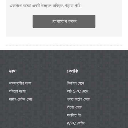
একসাথে আমরা একটি উজ্জ্বল ভবিষ্যৎ গড়তে পারি।
যোগাযোগ করুন
দরজা
ফ্লোরিং
অভ্যন্তরীণ দরজা
ভিনাইল মেঝে
বাইরের দরজা
কাঠ SPC মেঝে
ফায়ার রেটেড ডোর
শক্ত কাঠের মেঝে
বাঁশের মেঝে
ফলকিত মঁচ
WPC ডেকিং