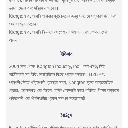
ক্যাংটনে, আপনি আপনার বাড়ির সাথে পুরোপুরি মেলে এমন উচ্চতর বাণিজ্যিক
দরজা, মেঝে এবং মন্ত্রিসভা পাবেন।
Kangton এ, আপনি আপনার প্রয়োজনের জন্য সবচেয়ে সম্ভাব্য খরচ এবং
সময় সাশ্রয় করবেন।
Kangton এ, আপনি নির্ভরযোগ্য পেশাদার সমাধান এবং চমৎকার সেবা
পাবেন।
ইতিহাস
2004 সাল থেকে, Kangton Industry, Inc। আইএসও, সিই
সার্টিফিকেট সহ বিল্ডিং ম্যাটেরিয়াল ফিল্ডে প্রবেশ করেছে। B2B এবং
প্রদর্শনীগুলিতে শক্তিশালী প্রচারের সাথে, Kangton দ্রুত আন্তর্জাতিক
ক্রেতা, ডেভেলপার এবং রিয়েল এস্টেট কোম্পানি দ্বারা পরিচিত, চীনের অন্যতম
শক্তিশালী এবং শীর্ষস্থানীয় প্রকল্প সমাধান সরবরাহকারী।
বৈচিত্র্য
Kangton সর্বাধিক বিস্তৃত পরিসর প্রদান করে, যা সমস্ত স্বাদ, আবাসিক বা