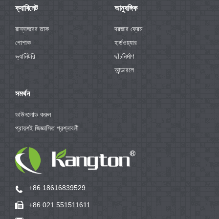
ক্যাবিনেট
আনুষঙ্গিক
রান্নাঘরের তাক
দরজার ফ্রেম
পোশাক
হার্ডওয়্যার
ভ্যানিটরি
ছাঁচনির্মাণ
আন্ডারলে
সমর্থন
ডাউনলোড করুন
প্রায়শই জিজ্ঞাসিত প্রশ্নাবলী
+86 18616839529
+86 021 551511611