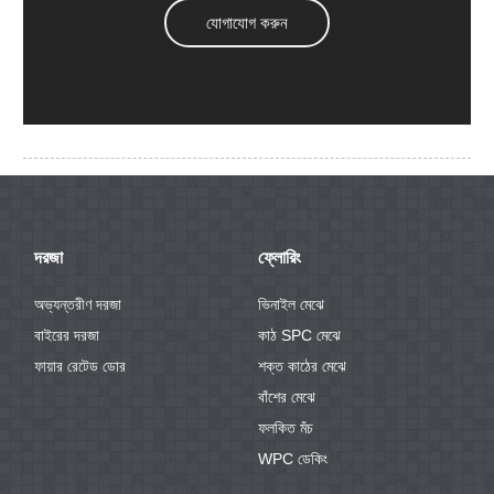
যোগাযোগ করুন
দরজা
ফ্লোরিং
অভ্যন্তরীণ দরজা
ভিনাইল মেঝে
বাইরের দরজা
কাঠ SPC মেঝে
ফায়ার রেটেড ডোর
শক্ত কাঠের মেঝে
বাঁশের মেঝে
ফলকিত মঁচ
WPC ডেকিং