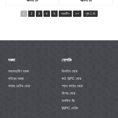
আলগা লে
আলগা লে
KTV8016
KTV8027
1
2
3
4
5
পরবর্তী>
>>
পৃষ্ঠা 1 /5
দরজা
ফ্লোরিং
অভ্যন্তরীণ দরজা
ভিনাইল মেঝে
বাইরের দরজা
কাঠ SPC মেঝে
ফায়ার রেটেড ডোর
শক্ত কাঠের মেঝে
বাঁশের মেঝে
ফলকিত মঁচ
WPC ডেকিং