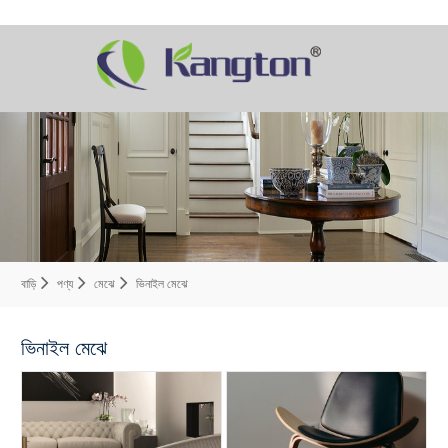
বাড়ি
পণ্য
মেঝে
ভিনাইল মেঝে
ভিনাইল মেঝে