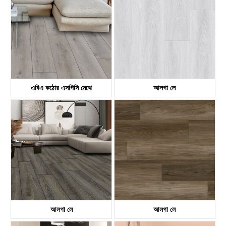
এবিএ কঠোর এসপিসি মেঝে
আলগা লে
KTV8036
KTV8017
আলগা লে
আলগা লে