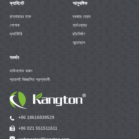
ক্যাবিনেট
আনুষঙ্গিক
রান্নাঘরের তাক
দরজার ফ্রেম
পোশাক
হার্ডওয়্যার
ভ্যানিটরি
ছাঁচনির্মাণ
আন্ডারলে
সমর্থন
ডাউনলোড করুন
প্রায়শই জিজ্ঞাসিত প্রশ্নাবলী
+86 18616839529
+86 021 551511611
webmaster@kangton.com