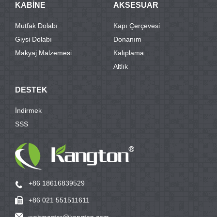
KABİNE
AKSESUAR
Mutfak Dolabı
Kapı Çerçevesi
Giysi Dolabı
Donanım
Makyaj Malzemesi
Kalıplama
Altlık
DESTEK
İndirmek
SSS
+86 18616839529
+86 021 551511611
webmaster@kangton.com