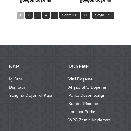
gevşek döşeme
gevşek döşeme
KTV8016
KTV8027
1
2
3
4
5
Sonraki >
>>
Sayfa 1 / 5
KAPI
DÖŞEME
İç Kapı
Vinil Döşeme
Dış Kapı
Ahşap SPC Döşeme
Yangına Dayanıklı Kapı
Parke Döşemeciliği
Bambu Döşeme
Laminat Parke
WPC Zemin Kaplaması