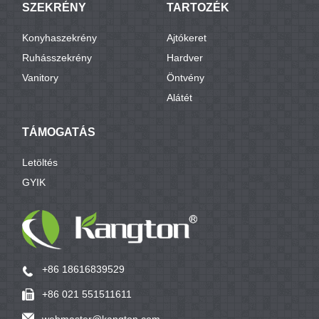
SZEKRÉNY
TARTOZÉK
Konyhaszekrény
Ajtókeret
Ruhásszekrény
Hardver
Vanitory
Öntvény
Alátét
TÁMOGATÁS
Letöltés
GYIK
+86 18616839529
+86 021 551511611
webmaster@kangton.com