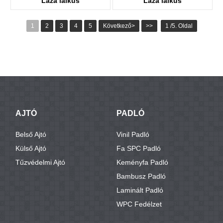
Laza laikus
Laza laikus
KTV8016
KTV8027
1
2
3
4
5
Következő>
>>
1 /5. Oldal
AJTÓ
PADLÓ
Belső Ajtó
Vinil Padló
Külső Ajtó
Fa SPC Padló
Tűzvédelmi Ajtó
Keményfa Padló
Bambusz Padló
Laminált Padló
WPC Fedélzet