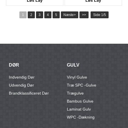
Løs Lay
Løs Lay
KTV8016
KTV8027
1
2
3
4
5
Næste>
>>
Side 1/5
DØR
GULV
Indvendig Dør
Vinyl Gulve
Udvendig Dør
Træ SPC -gulve
Brandklassificeret Dør
Trægulve
Bambus Gulve
Laminat Gulv
WPC -dækning