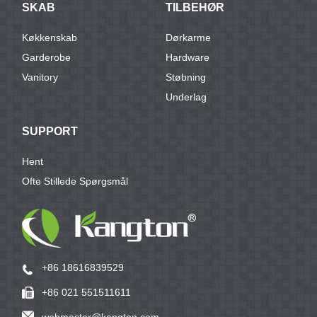
SKAB
TILBEHØR
Køkkenskab
Dørkarme
Garderobe
Hardware
Vanitory
Støbning
Underlag
SUPPORT
Hent
Ofte Stillede Spørgsmål
+86 18616839529
+86 021 551511611
webmaster@kangton.com