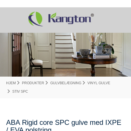
HJEM
PRODUKTER
GULVBELÆGNING
VINYL GULVE
STIV SPC
ABA Rigid core SPC gulve med IXPE
/ EVA polstring