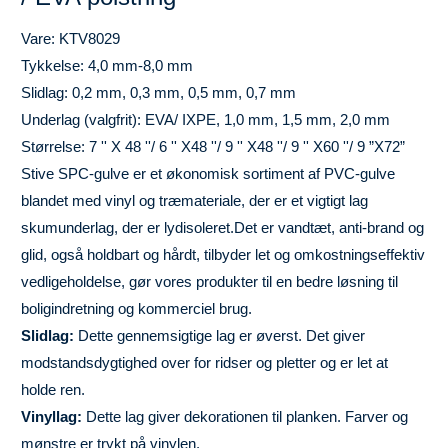
Vare: KTV8029
Tykkelse: 4,0 mm-8,0 mm
Slidlag: 0,2 mm, 0,3 mm, 0,5 mm, 0,7 mm
Underlag (valgfrit): EVA/ IXPE, 1,0 mm, 1,5 mm, 2,0 mm
Størrelse: 7 '' X 48 ''/ 6 '' X48 ''/ 9 '' X48 ''/ 9 '' X60 ''/ 9 ”X72”
Stive SPC-gulve er et økonomisk sortiment af PVC-gulve
blandet med vinyl og træmateriale, der er et vigtigt lag
skumunderlag, der er lydisoleret.Det er vandtæt, anti-brand og
glid, også holdbart og hårdt, tilbyder let og omkostningseffektiv
vedligeholdelse, gør vores produkter til en bedre løsning til
boligindretning og kommerciel brug.
Slidlag:
Dette gennemsigtige lag er øverst. Det giver
modstandsdygtighed over for ridser og pletter og er let at
holde ren.
Vinyllag:
Dette lag giver dekorationen til planken. Farver og
mønstre er trykt på vinylen.