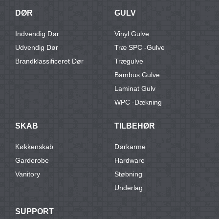
DØR
GULV
Indvendig Dør
Vinyl Gulve
Udvendig Dør
Træ SPC -gulve
Brandklassificeret Dør
Trægulve
Bambus Gulve
Laminat Gulv
WPC -dækning
SKAB
TILBEHØR
Køkkenskab
Dørkarme
Garderobe
Hardware
Vanitory
Støbning
Underlag
SUPPORT