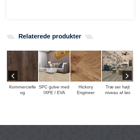
Relaterede produkter
Kommercielle
SPC gulve med
Hickory
Træ ser højt
M
og
IXPE / EVA
Engineer
niveau af løs
boliglaminatgulve
polstring
Trægulve med
Lay Vinyl Floo
ko
krydsfiner eller
...
...