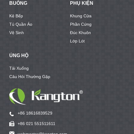
BUỒNG
PHỤ KIỆN
Kệ Bếp
Khung Cửa
Tủ Quần Áo
Phần Cứng
Vệ Sinh
Đúc Khuôn
Lớp Lót
ỦNG HỘ
Tải Xuống
Câu Hỏi Thường Gặp
+86 18616839529
+86 021 551511611
webmaster@kangton.com