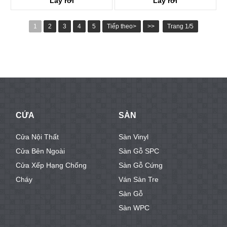
Lay rời
Lay rời
KTV8016
KTV8027
1
2
3
4
5
Tiếp theo>
>>
Trang 1/5
CỬA
SÀN
Cửa Nội Thất
Sàn Vinyl
Cửa Bên Ngoài
Sàn Gỗ SPC
Cửa Xếp Hạng Chống
Sàn Gỗ Cứng
Cháy
Ván Sàn Tre
Sàn Gỗ
Sàn WPC