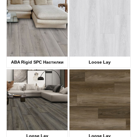
ABA Rigid SPC Настилки
Loose Lay
KTV8036
KTV8017
Loose Lay
Loose Lay