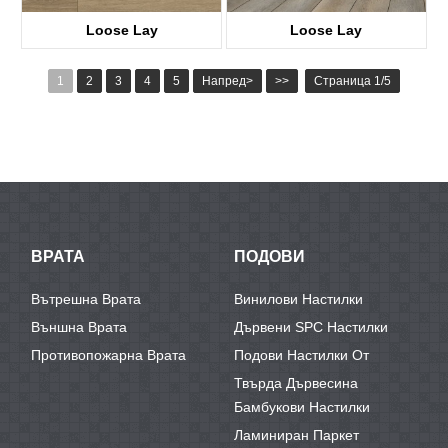
Loose Lay
Loose Lay
KTV8016
KTV8027
1
2
3
4
5
Напред>
>>
Страница 1/5
ВРАТА
ПОДОВИ
Вътрешна Врата
Винилови Настилки
Външна Врата
Дървени SPC Настилки
Противопожарна Врата
Подови Настилки От
Твърда Дървесина
Бамбукови Настилки
Ламиниран Паркет