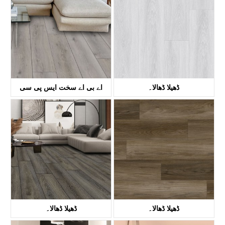
کے ٹی وی 4058۔
KTV8035
ڈھیلا ڈھالا۔
اے بی اے سخت ایس پی سی
کے ٹی وی 8017۔
فلورنگ۔
کے ٹی وی 8036۔
ڈھیلا ڈھالا۔
ڈھیلا ڈھالا۔