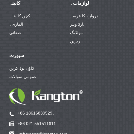
لوازمات۔
کابینہ
دروازے کا فریم۔
کچن کابینہ۔
ہارڈ ویئر
الماری۔
مولڈنگ
صفائی
زیریں
سپورٹ
ڈاؤن لوڈ کریں
عمومی سوالات
+86 18616839529۔
+86 021 551511611۔
webmaster@kangton.com