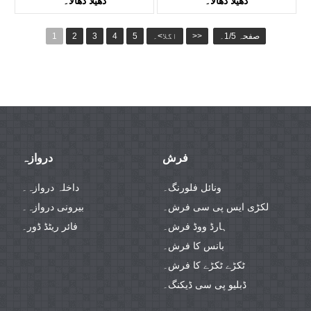
ڈھیلا ڈھالا۔
ڈھیلا ڈھالا۔
کے ٹی وی 8027۔
کے ٹی وی 8016۔
صفحہ 1/5۔
>>
اگلا>۔
5
4
3
2
1
فرش
دروازہ
ونائل فلورنگ۔
داخلہ دروازہ۔
لکڑی ایس پی سی فرش۔
بیرونی دروازہ۔
ہارڈ ووڈ فرش۔
فائر ریٹڈ ڈور۔
بانس کا فرش۔
ٹکڑے ٹکڑے کا فرش۔
ڈبلیو پی سی ڈیکنگ۔