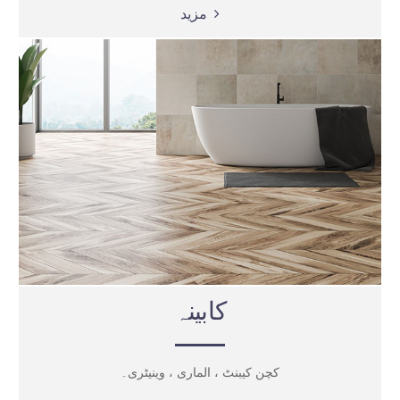
مزید
کابینہ
کچن کیبنٹ ، الماری ، وینیٹری۔