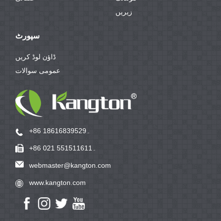
زیریں
سپورٹ
ڈاؤن لوڈ کریں
عمومی سوالات
+86 18616839529۔
+86 021 551511611۔
webmaster@kangton.com
www.kangton.com