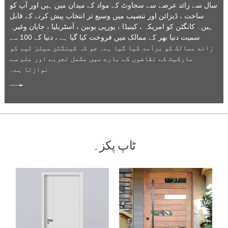
سال سے زائد عرصے سے سجاوٹ کے مواد کے میدان میں ہیں اور آپ کو
ساخت ، ڈیزائن اور تنصیب میں وسیع تر انتخاب پیش کرنے کے قابل
ہیں۔ کانگٹن کو امریکہ ، کینیڈا ، یورپی یونین ، آسٹریلیا ، جاپان وغیرہ
سمیت دنیا بھر کے ممالک میں فروخت کیا گیا ہے ، دنیا کے 100 سے
زائد ممالک کو برآمد کیا گیا ہے۔ جو کہ کینگٹن سیلز ٹیم کو
مارکیٹ کے تقاضوں کے بارے میں مکمل تجربے اور علم سے
نوازتا ہے۔
ٹاپ پکز۔