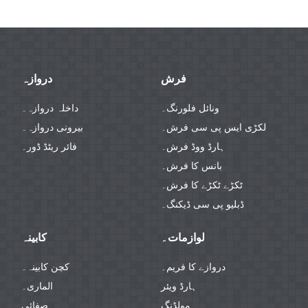
فرش
دروازہ
ونائل فلورنگ۔
داخلہ دروازہ۔
لکڑی ایس پی سی فرش۔
بیرونی دروازہ۔
ہارڈ ووڈ فرش۔
فائر ریٹڈ ڈور۔
بانس کا فرش۔
ٹکڑے ٹکڑے کا فرش۔
ڈبلیو پی سی ڈیکنگ۔
لوازمات۔
کابینہ
دروازے کا فریم۔
کچن کابینہ۔
ہارڈ ویئر
الماری۔
مولڈنگ
صفائی