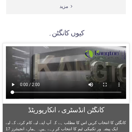
مزید
کیوں کانگٹن۔
کانگٹن انڈسٹری ، انکارپوریٹڈ
کانگٹن کا انتخاب کریں اس کا مطلب ہے کہ آپ اپنے لیے کام کرنے کے لیے
ایک پیشہ ور تکنیکی ٹیم کا انتخاب کر رہے ہیں۔ ہمارے انجینئرز 17