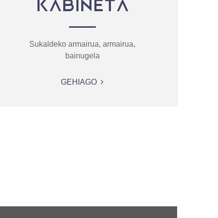
KABINETA
Sukaldeko armairua, armairua,
bainugela
GEHIAGO