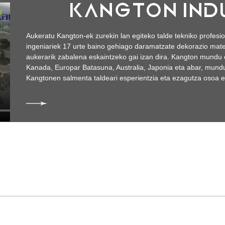
KANGTON INDU
Aukeratu Kangton-ek zurekin lan egiteko talde tekniko profes
ingeniariek 17 urte baino gehiago daramatzate dekorazio materi
aukerarik zabalena eskaintzeko gai izan dira. Kangton mundu o
Kanada, Europar Batasuna, Australia, Japonia eta abar, mundu
Kangtonen salmenta taldeari esperientzia eta ezagutza osoa