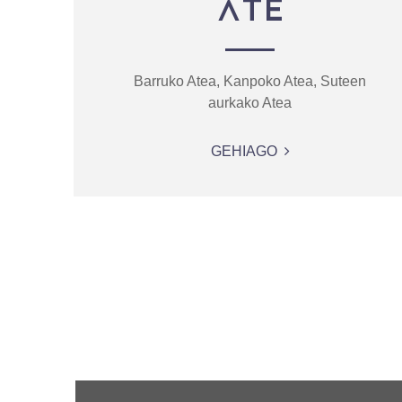
ATE
Barruko Atea, Kanpoko Atea, Suteen
aurkako Atea
GEHIAGO