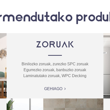
rmendutako produ
ZORUAK
Binilozko zoruak, zurezko SPC zoruak
Egurrezko zoruak, banbuzko zoruak
Laminatutako zoruak, WPC Decking
GEHIAGO