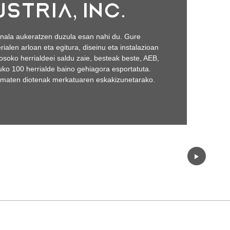
STRIA, INC.
ionala aukeratzen duzula esan nahi du. Gure
alen arloan eta egitura, diseinu eta instalazioan
soko herrialdeei saldu zaie, besteak beste, AEB,
ko 100 herrialde baino gehiagora esportatuta.
 ematen diotenak merkatuaren eskakizunetarako.