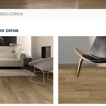
LOZKO ZORUA
ko zorua