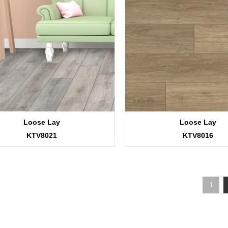
Loose Lay
Loose Lay
KTV8021
KTV8016
1