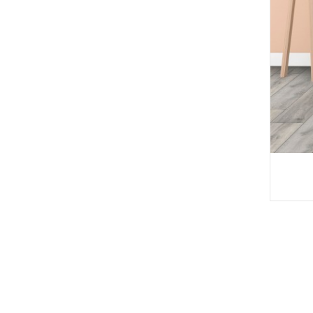
WPC Embossed Dee
p Decking W ...
Etxea Lorategia Apain
tzeko WPC ...
UVaren aurkako estru
datutako zurezko plas
tikoa ...
WPC Decking sendoa