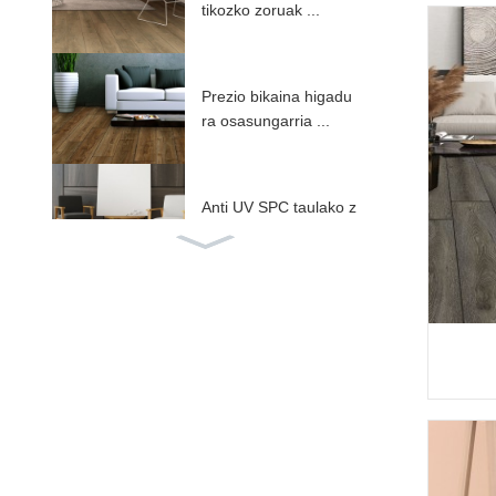
tikozko zoruak ...
Prezio bikaina higadu
ra osasungarria ...
Anti UV SPC taulako z
orua ...
SPC zorua IXPE / EVr
ekin ...
ABA nukleo zurrunek
o SPC zoruak ...