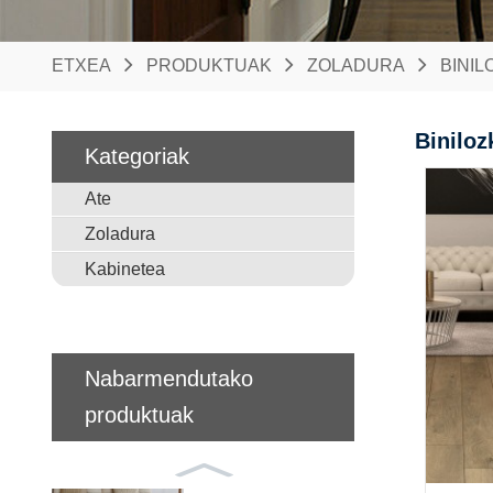
ETXEA
PRODUKTUAK
ZOLADURA
BINI
Biniloz
Kategoriak
Ate
Zoladura
Kabinetea
Nabarmendutako
produktuak