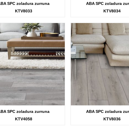
BA SPC zoladura zurruna
ABA SPC zoladura zu
KTV8033
KTV8034
BA SPC zoladura zurruna
ABA SPC zoladura zu
KTV4058
KTV8036