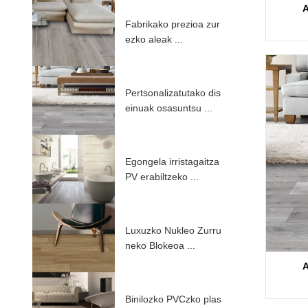
A
Fabrikako prezioa zur
ezko aleak ...
Pertsonalizatutako dis
einuak osasuntsu ...
Egongela irristagaitza
PV erabiltzeko ...
Luxuzko Nukleo Zurru
neko Blokeoa ...
A
Binilozko PVCzko plas