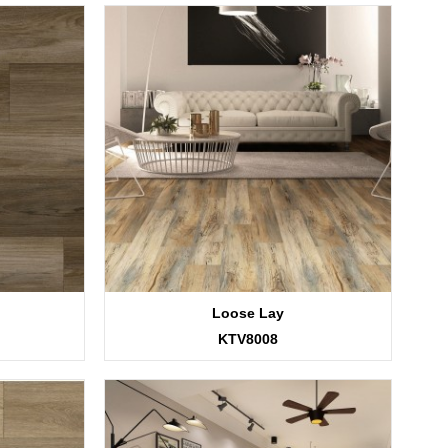
Loose Lay
KTV8008