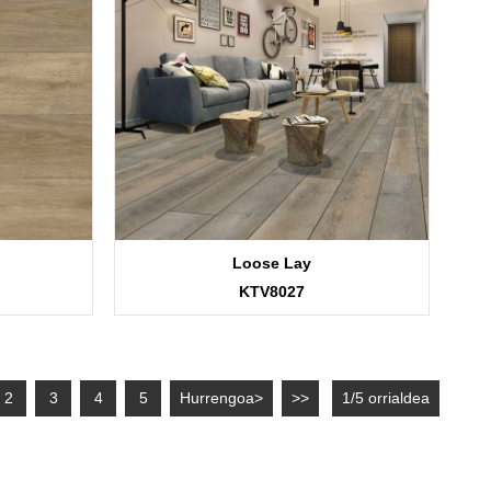
Loose Lay
KTV8027
2
3
4
5
Hurrengoa>
>>
1/5 orrialdea