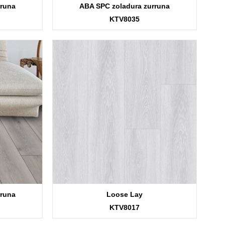
rruna
ABA SPC zoladura zurruna
KTV8035
rruna
Loose Lay
KTV8017