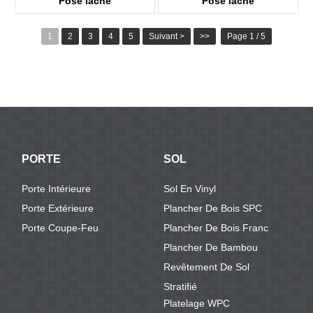
Pose lâche
Pose lâche
KTV8016
KTV8027
1
2
3
4
5
Suivant >
>>
Page 1 / 5
PORTE
SOL
Porte Intérieure
Sol En Vinyl
Porte Extérieure
Plancher De Bois SPC
Porte Coupe-Feu
Plancher De Bois Franc
Plancher De Bambou
Revêtement De Sol
Stratifié
Platelage WPC