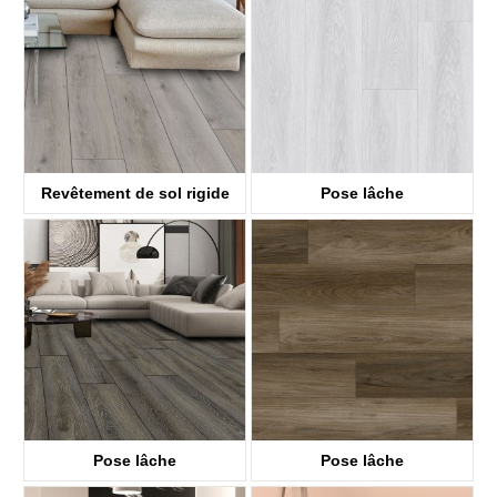
KTV8035
KTV4058
Revêtement de sol rigide
Pose lâche
ABA SPC
KTV8017
KTV8036
Pose lâche
Pose lâche