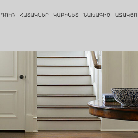
ԴՈՒՌ
ՀԱՏԱԿՆԵՐ
ԿԱԲԻՆԵՏ
ՆԱԽԱԳԻԾ
ԱՋԱԿՑՈ