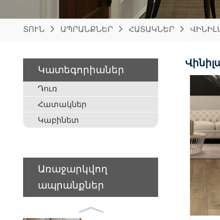
ՏՈՒՆ
ԱՊՐԱՆՔՆԵՐ
ՀԱՏԱԿՆԵՐ
ՎԻՆԻԼ
Վինիլ
Կատեգորիաներ
Դուռ
Հատակներ
Կաբինետ
Առաջարկվող
ապրանքներ