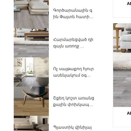
A
Գործարանային գ
ին Փայտե հատիկ
...
Հարմարեցված դի
զայն առողջ ...
Ոչ սայթաքող հյուր
ասենյակում օգտ
ագործվում են PV
...
Շքեղ կոշտ առանց
քային փոխկապա
կցված ...
A
Պլաստիկ վինիլայ