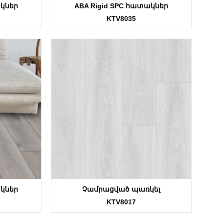
ակներ
ABA Rigid SPC հատակներ
KTV8035
ակներ
Չամրացված պառկել
KTV8017