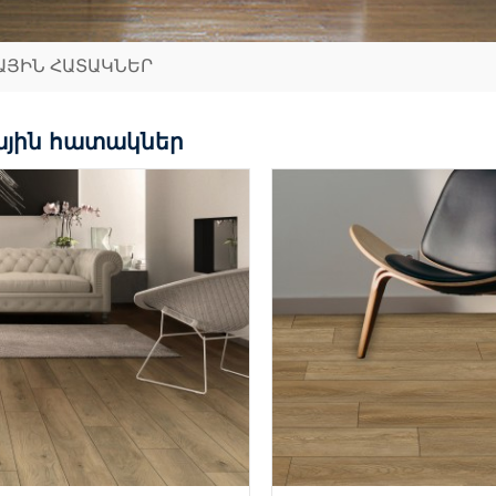
ԱՅԻՆ ՀԱՏԱԿՆԵՐ
ային հատակներ