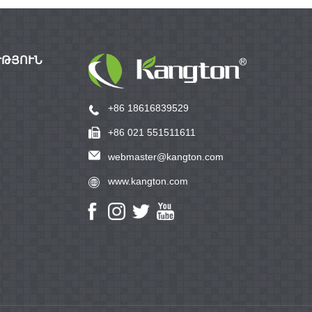
ՒԹՅՈՒՆ
+86 18616839529
+86 021 551511611
webmaster@kangton.com
www.kangton.com