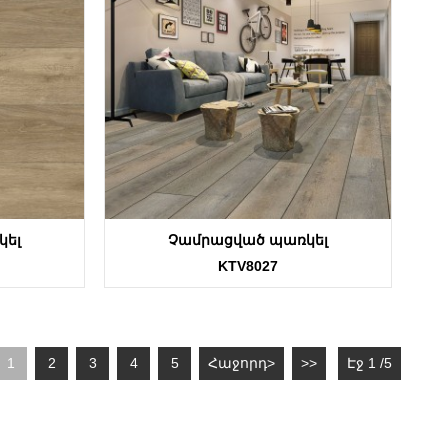
կել
Չամրացված պառկել
KTV8027
1
2
3
4
5
Հաջորդ>
>>
Էջ 1 /5