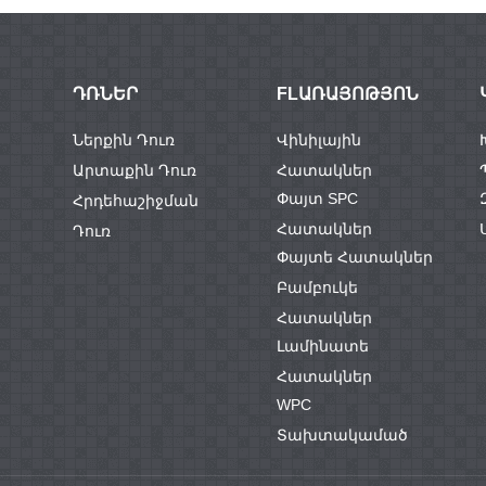
WPC DECKING
ԴՌՆԵՐ
FLԱՌԱՅՈԹՅՈՆ
Բարձր որակի ամ
ուր փայտ WPC ...
Ներքին Դուռ
Վինիլային
Արտաքին Դուռ
Հատակներ
Փայտ SPC
Հրդեհաշիջման
Հատակներ
Դուռ
Փայտե Հատակներ
Բամբուկե
Հատակներ
Լամինատե
Հատակներ
WPC
Տախտակամած