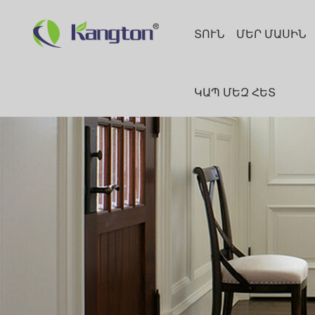
ՏՈՒՆ
ՄԵՐ ՄԱՍԻՆ
ԿԱՊ ՄԵԶ ՀԵՏ