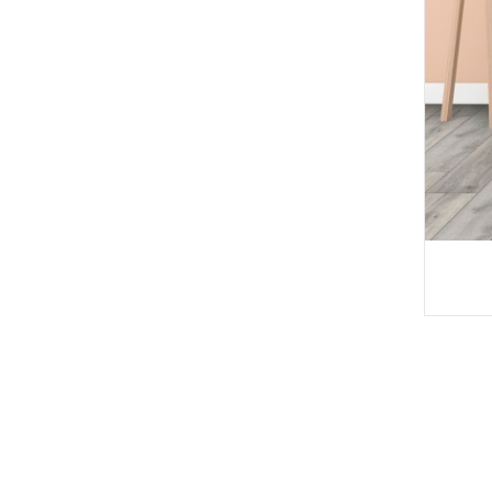
Deep Embossed WP
C Decking W ...
Տան պարտեզի ձև
ավորում WPC ...
Հակառևտրային ո
ւլտրամանուշակա
գույն արտամղվա
ծ փայտի պլաստի
կ ...
Պինդ WPC տախտ
ակամած