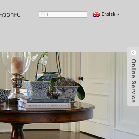
English
ՒԹՅՈՒՆ