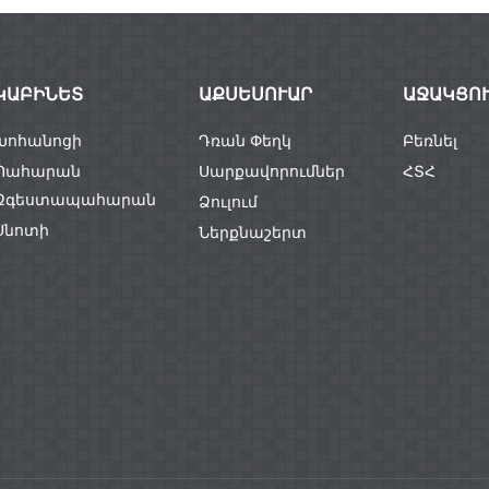
ԿԱԲԻՆԵՏ
ԱՔՍԵՍՈՒԱՐ
ԱՋԱԿՑՈ
Խոհանոցի
Դռան Փեղկ
Բեռնել
Պահարան
Սարքավորումներ
ՀՏՀ
Զգեստապահարան
Ձուլում
Սնոտի
Ներքնաշերտ