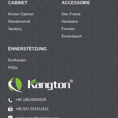
CABINET
ACCESSOIRE
Kichen Cabinet
Dier Frame
Kleederschaf
Hardware
Vanitory
Formen
Ënnerdaach
ËNNERSTËTZUNG
Eroflueden
FAQs
+86 18616839529
+86 021 551511611
webmaster@kangton.com