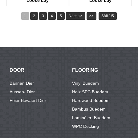
Loose Lay
Loose Lay
KTV8016
KTV8027 Fotoen
1
2
3
4
5
Nächst>
>>
Säit 1/5
DOOR
FLOORING
Bannen Dier
Vinyl Buedem
Aussen- Dier
Holz SPC Buedem
Feier Bewäert Dier
Hardwood Buedem
Bambus Buedem
Laminéiert Buedem
WPC Decking