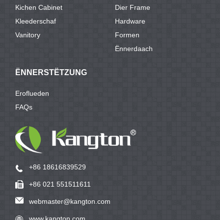
Kichen Cabinet
Dier Frame
Kleederschaf
Hardware
Vanitory
Formen
Ënnerdaach
ËNNERSTËTZUNG
Eroflueden
FAQs
+86 18616839529
+86 021 551511611
webmaster@kangton.com
www.kangton.com