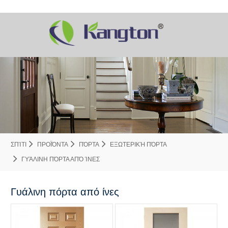
ΣΠΊΤΙ
ΠΡΟΪΌΝΤΑ
ΠΌΡΤΑ
ΕΞΩΤΕΡΙΚΉ ΠΌΡΤΑ
ΓΥΆΛΙΝΗ ΠΌΡΤΑ ΑΠΌ ΊΝΕΣ
Γυάλινη πόρτα από ίνες