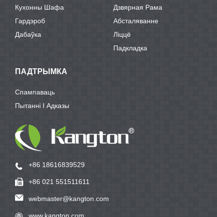
Кухонны Шафа
Дзвярная Рама
Гардэроб
Абсталяванне
Дабаўка
Ліццё
Падкладка
ПАДТРЫМКА
Спампаваць
Пытанні І Адказы
+86 18616839529
+86 021 551511611
webmaster@kangton.com
www.kangton.com