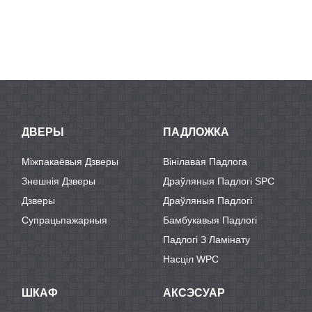
ДВЕРЫ
ПАДЛОЖКА
Міжпакаёвыя Дзверы
Вінілавая Падлога
Знешнія Дзверы
Драўляныя Падлогі SPC
Дзверы
Драўляныя Падлогі
Супрацьпажарныя
Бамбукавыя Падлогі
Падлогі З Ламінату
Насціл WPC
ШКАФ
АКСЭСУАР