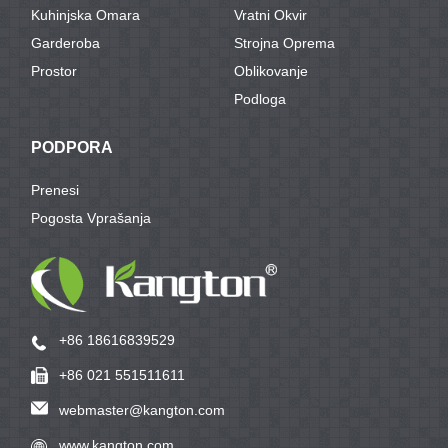
Kuhinjska Omara
Vratni Okvir
Garderoba
Strojna Oprema
Prostor
Oblikovanje
Podloga
PODPORA
Prenesi
Pogosta Vprašanja
+86 18616839529
+86 021 551511611
webmaster@kangton.com
www.kangton.com