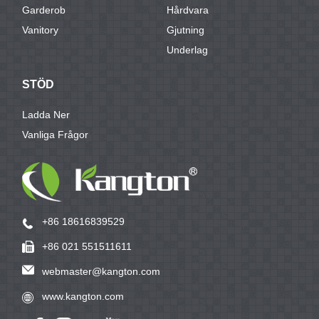
Garderob
Hårdvara
Vanitory
Gjutning
Underlag
STÖD
Ladda Ner
Vanliga Frågor
+86 18616839529
+86 021 551511611
webmaster@kangton.com
www.kangton.com