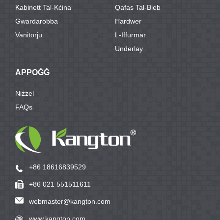
Kabinett Tal-Kċina
Qafas Tal-Bieb
Gwardarobba
Ħardwer
Vanitorju
L-Iffurmar
Underlay
APPOĠĠ
Niżżel
FAQs
+86 18616839529
+86 021 551511611
webmaster@kangton.com
www.kangton.com