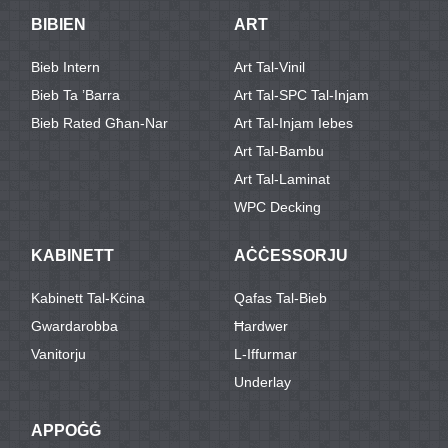
BIBIEN
ART
Bieb Intern
Art Tal-Vinil
Bieb Ta ’barra
Art Tal-SPC Tal-Injam
Bieb Rated Għan-Nar
Art Tal-Injam Iebes
Art Tal-Bambu
Art Tal-Laminat
WPC Decking
KABINETT
AĊĊESSORJU
Kabinett Tal-Kċina
Qafas Tal-Bieb
Gwardarobba
Ħardwer
Vanitorju
L-Iffurmar
Underlay
APPOĠĠ