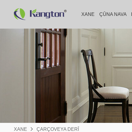
XANE
ÇÛNA NAVA
XANE
ÇARÇOVEYA DERÎ