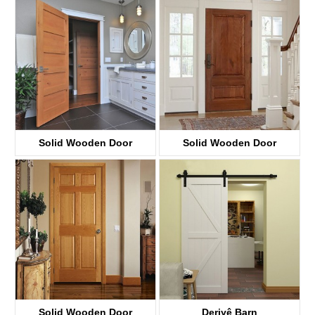
KD01A
Solid Wooden Door
Solid Wooden Door
KD05C
KD02A
Solid Wooden Door
Deriyê Barn