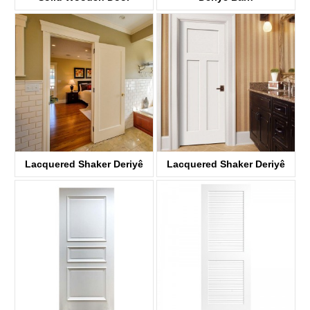
KD06AP
Lacquered Shaker Deriyê
Lacquered Shaker Deriyê
darîn
darîn
KDP01A-S
KDP03D-S