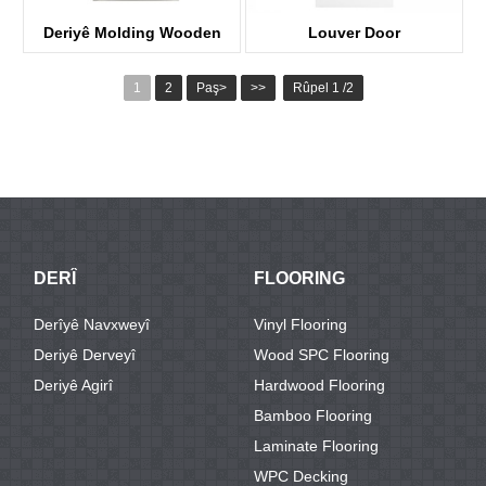
Deriyê Molding Wooden
Louver Door
rabû
KDL102
1
2
Paş>
>>
Rûpel 1 /2
KDP03-R
DERÎ
FLOORING
Derîyê Navxweyî
Vinyl Flooring
Deriyê Derveyî
Wood SPC Flooring
Deriyê Agirî
Hardwood Flooring
Bamboo Flooring
Laminate Flooring
WPC Decking