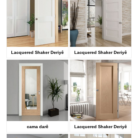
Lacquered Shaker Deriyê
Lacquered Shaker Deriyê
darîn
darîn
KDP02A-S
KDP05C-S
cama darê
Lacquered Shaker Deriyê
KD01A-G
darîn