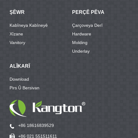
ŞÊWR
PERÇÊ PÊVA
Kabîneya Kabîneyê
Çarçoveya Derî
Xîzane
Hardware
Vanitory
Molding
Underlay
ALÎKARÎ
Download
Pirs Û Bersivan
+86 18616839529
+86 021 551511611