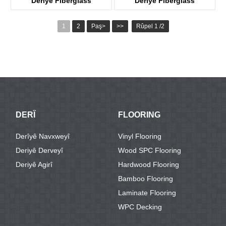
Deriyê Fiberglass
Deriyê Fiberglass
KDF01G
KDF03D-G
1
2
Paş>
>>
Rûpel 1 /2
DERÎ
FLOORING
Derîyê Navxweyî
Vinyl Flooring
Deriyê Derveyî
Wood SPC Flooring
Deriyê Agirî
Hardwood Flooring
Bamboo Flooring
Laminate Flooring
WPC Decking