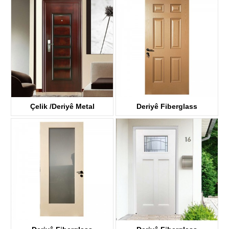
KTSS-0001
KTSS1008
Çelik /Deriyê Metal
Deriyê Fiberglass
KTSS7004
KDF06