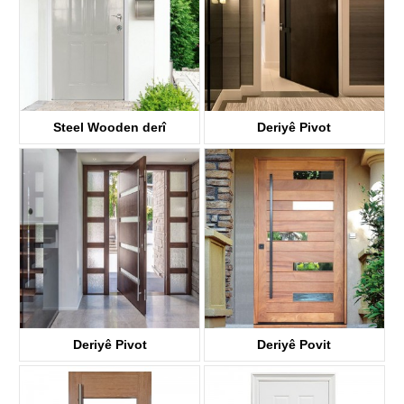
Steel Wooden derî
Deriyê Pivot
KT3-G
KDPD001
Deriyê Pivot
Deriyê Povit
KDPD04-G
KDPD005