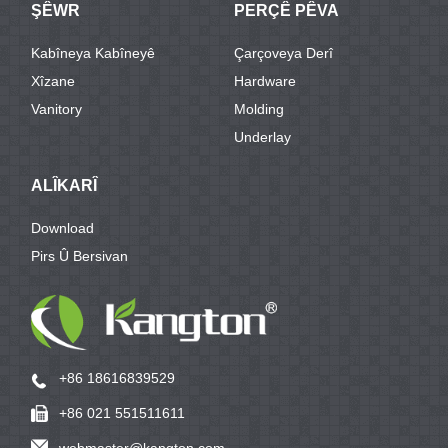
ŞÊWR
PERÇÊ PÊVA
Kabîneya Kabîneyê
Çarçoveya Derî
Xîzane
Hardware
Vanitory
Molding
Underlay
ALÎKARÎ
Download
Pirs Û Bersivan
+86 18616839529
+86 021 551511611
webmaster@kangton.com