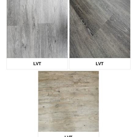
KTV8007
KTV8009
LVT
LVT
KTV1939
KTV2155