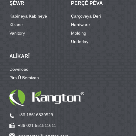
ŞÊWR
PERÇÊ PÊVA
Kabîneya Kabîneyê
Çarçoveya Derî
Xîzane
Hardware
Vanitory
Molding
Underlay
ALÎKARÎ
Download
Pirs Û Bersivan
+86 18616839529
+86 021 551511611
webmaster@kangton.com