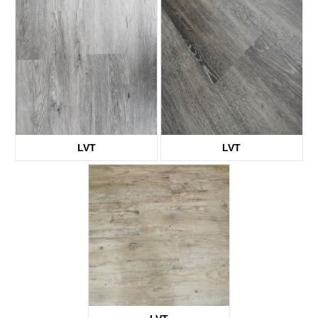
KTV8007
KTV8009
LVT
LVT
KTV1939
KTV2155