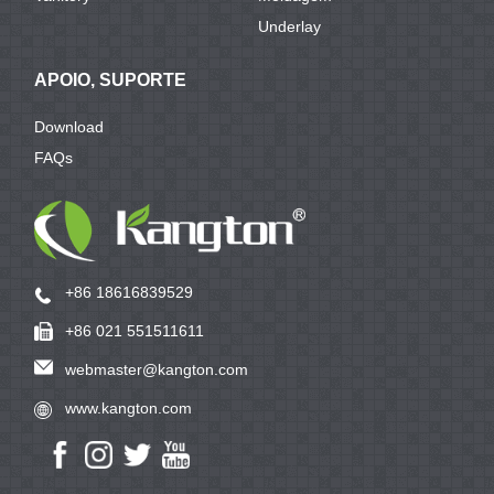
Underlay
APOIO, SUPORTE
Download
FAQs
+86 18616839529
+86 021 551511611
webmaster@kangton.com
www.kangton.com