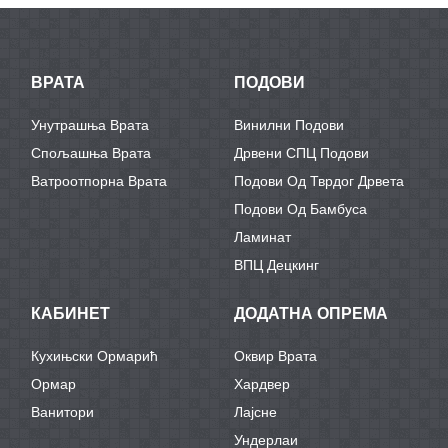
ВРАТА
ПОДОВИ
Унутрашња Врата
Винилни Подови
Спољашња Врата
Дрвени СПЦ Подови
Ватроотпорна Врата
Подови Од Тврдог Дрвета
Подови Од Бамбуса
Ламинат
ВПЦ Децкинг
КАБИНЕТ
ДОДАТНА ОПРЕМА
Кухињски Ормарић
Оквир Врата
Ормар
Хардвер
Ванитори
Лајсне
Ундерлаи