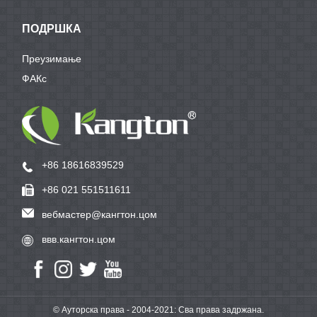
ПОДРШКА
Преузимање
ФАКс
+86 18616839529
+86 021 551511611
вебмастер@кангтон.цом
ввв.кангтон.цом
© Ауторска права - 2004-2021: Сва права задржана.