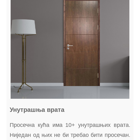
Унутрашња врата
Просечна кућа има 10+ унутрашњих врата.
Ниједан од њих не би требао бити просечан.