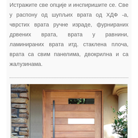
Истражите све опције и инспиришите се. Све
у распону од шупљих врата од ХДФ -а,
чврстих врата ручне израде, фурнираних
дрвених врата, врата у равнини,
ламинираних врата итд. стаклена плоча,
врата са свим панелима, двокрилна и са
жалузинама.