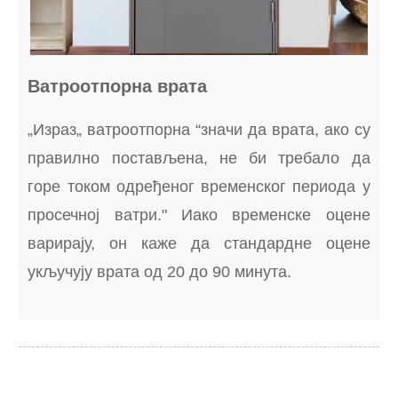
Ватроотпорна врата
„Израз„ ватроотпорна “значи да врата, ако су
правилно постављена, не би требало да
горе током одређеног временског периода у
просечној ватри." Иако временске оцене
варирају, он каже да стандардне оцене
укључују врата од 20 до 90 минута.