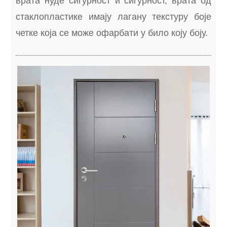
врата нуде сигурност и сигурност, врата од
стаклопластике имају лагану текстуру боје
четке која се може офарбати у било коју боју.