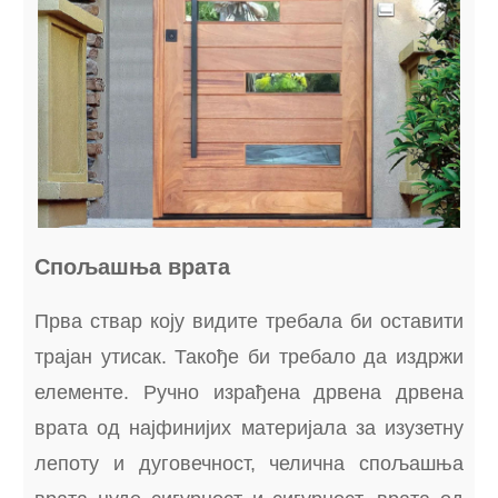
Спољашња врата
Прва ствар коју видите требала би оставити
трајан утисак. Такође би требало да издржи
елементе. Ручно израђена дрвена дрвена
врата од најфинијих материјала за изузетну
лепоту и дуговечност, челична спољашња