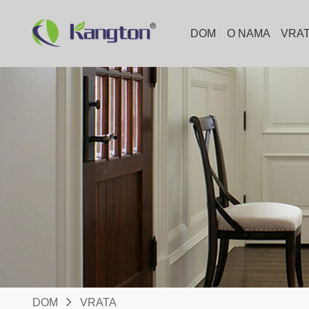
DOM
O NAMA
VRA
DOM
VRATA