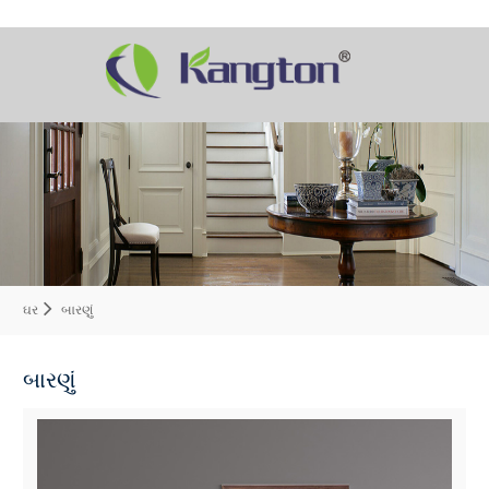
ઘર
બારણું
બારણું