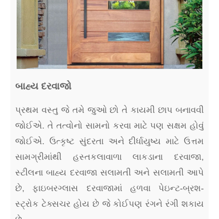
બાહ્ય દરવાજો
પ્રથમ વસ્તુ જે તમે જુઓ છો તે કાયમી છાપ બનાવવી
જોઈએ. તે તત્વોનો સામનો કરવા માટે પણ સક્ષમ હોવું
જોઈએ. ઉત્કૃષ્ટ સુંદરતા અને દીર્ધાયુષ્ય માટે ઉત્તમ
સામગ્રીમાંથી હસ્તકલાવાળા લાકડાના દરવાજા,
સ્ટીલના બાહ્ય દરવાજા સલામતી અને સલામતી આપે
છે, ફાઇબરગ્લાસ દરવાજામાં હળવા પેઇન્ટ-બ્રશ-
સ્ટ્રોક ટેક્સચર હોય છે જે કોઈપણ રંગને રંગી શકાય