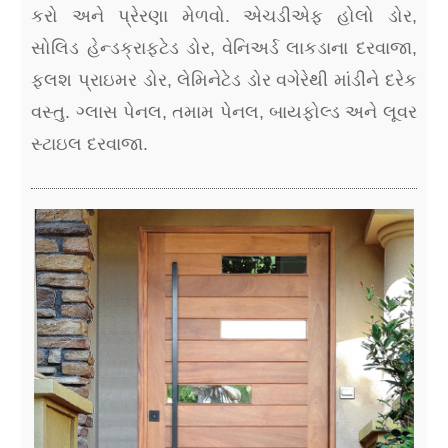
કરો અને પ્રેરણા મેળવો. એચડીએફ હોલો ડોર,
સોલિડ હેન્ડક્રાફ્ટેડ ડોર, વેનિઅર્ડ લાકડાના દરવાજા,
ફ્લશ પ્રાઇમર ડોર, લેમિનેટેડ ડોર વગેરેથી માંડીને દરેક
વસ્તુ. ગ્લાસ પેનલ, તમામ પેનલ, બાયફોલ્ડ અને લૂવર
સ્ટાઇલ દરવાજા.