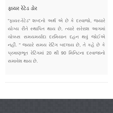
ફાયર રેટેડ ડોર
"ફાયર-રેટેડ" શબ્દનો અર્થ એ છે કે દરવાજો, જ્યારે
યોગ્ય રીતે સ્થાપિત થાય છે, ત્યારે સરેરાશ આગમાં
ચોક્કસ સમયમર્યાદા દરમિયાન દહન થવું જોઈએ
નહીં. " જ્યારે સમય રેટિંગ બદલાય છે, તે કહે છે કે
પ્રમાણભૂત રેટિંગમાં 20 થી 90 મિનિટના દરવાજાનો
સમાવેશ થાય છે.