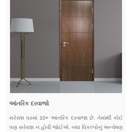
આંતરિક દરવાજો
સરેરાશ ઘરમાં 10+ આંતરિક દરવાજા છે. તેમાંથી કોઈ
પણ સરેરાશ ન હોવી જોઈએ. બધા વિકલ્પોનું અન્વેષણ