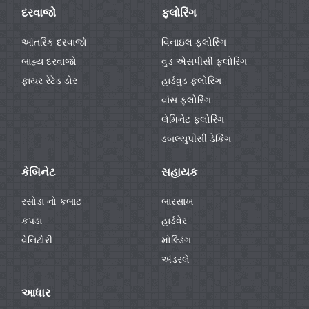
દરવાજો
ફ્લોરિંગ
આંતરિક દરવાજો
વિનાઇલ ફ્લોરિંગ
બાહ્ય દરવાજો
વુડ એસપીસી ફ્લોરિંગ
ફાયર રેટેડ ડોર
હાર્ડવુડ ફ્લોરિંગ
વાંસ ફ્લોરિંગ
લેમિનેટ ફ્લોરિંગ
ડબલ્યુપીસી ડેકિંગ
કેબિનેટ
સહાયક
રસોડા નો કબાટ
બારસાખ
કપડા
હાર્ડવેર
વેનિટોરી
મોલ્ડિંગ
અંડરલે
આધાર