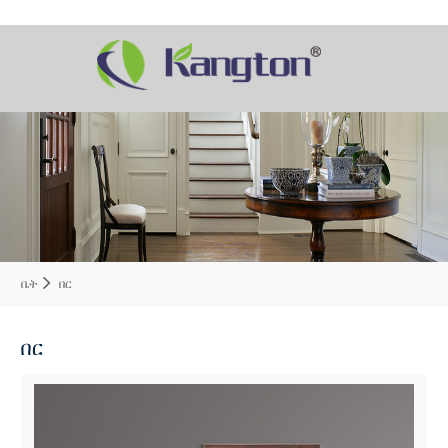
ቤት
በር
በር