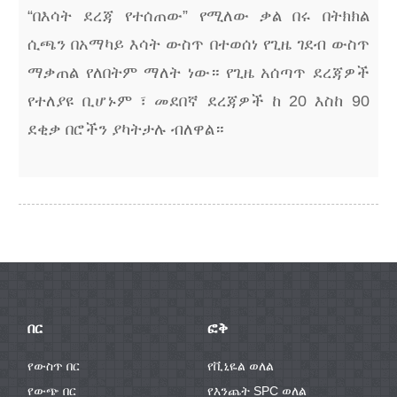
“በእሳት ደረጃ የተሰጠው” የሚለው ቃል በሩ በትክክል
ሲጫን በአማካይ እሳት ውስጥ በተወሰነ የጊዜ ገደብ ውስጥ
ማቃጠል የለበትም ማለት ነው። የጊዜ አሰጣጥ ደረጃዎች
የተለያዩ ቢሆኑም ፣ መደበኛ ደረጃዎች ከ 20 እስከ 90
ደቂቃ በሮችን ያካትታሉ ብለዋል።
በር
ፎቅ
የውስጥ በር
የቪኒዬል ወለል
የውጭ በር
የእንጨት SPC ወለል