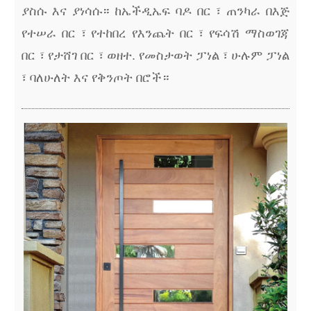
ያስሱ እና ያነሳሱ። ከኤችዲኤፍ ባዶ በር ፣ ጠንካራ በእጅ
የተሠራ በር ፣ የተከበረ የእንጨት በር ፣ የፍሳሽ ማስወገጃ
በር ፣ የታሸገ በር ፣ ወዘተ. የመስታወት ፓነል ፣ ሁሉም ፓነል
፣ ባለሁለት እና የቅንጦት በሮች።