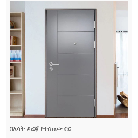
በእሳት ደረጃ የተሰጠው በር