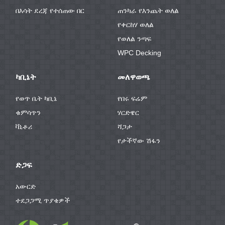
በእሳት ደረጃ የተሰጠው በር
ጠንካራ የእንጨት ወለል
የቀርከሃ ወለል
የወለል ንጣፍ
WPC Decking
ካቢኔት
መለዋወጫ
የወጥ ቤት ካቢኔ
የበሩ ፍሬም
ቁምሳጥን
ሃርድዌር
ቫኒቶሪ
ሻጋታ
የታችኛው ሽፋን
ድጋፍ
አውርድ
ተደጋጋሚ ጥያቄዎች