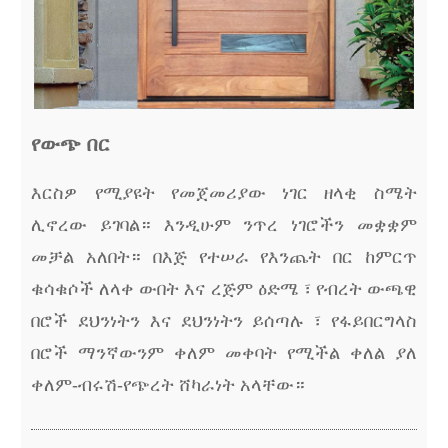
የውጭ በር
እርስዎ የሚያዩት የመጀመሪያው ነገር ዘላቂ ስሜት
ሊኖረው ይገባል። እንዲሁም ንጥረ ነገሮችን መቋቋም
መቻል አለበት። በእጅ የተሠራ የእንጨት በር ከምርጥ
ቁሳቁሶች ለላቀ ውበት እና ረጅም ዕድሜ ፣ የብረት ውጫዊ
በሮች ደህንነትን እና ደህንነትን ይሰጣሉ ፣ የፋይበርግላስ
በሮች ማንኛውንም ቀለም መቀባት የሚችል ቀለል ያለ
ቀለም-ብሩሽ-የጭረት ሸካራነት አላቸው።