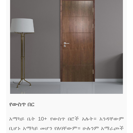
የውስጥ በር
አማካይ ቤት 10+ የውስጥ በሮች አሉት። አንዳቸውም
ቢሆኑ አማካይ መሆን የለባቸውም። ሁሉንም አማራጮች