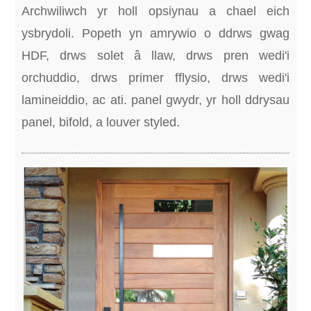
Archwiliwch yr holl opsiynau a chael eich
ysbrydoli. Popeth yn amrywio o ddrws gwag
HDF, drws solet â llaw, drws pren wedi'i
orchuddio, drws primer fflysio, drws wedi'i
lamineiddio, ac ati. panel gwydr, yr holl ddrysau
panel, bifold, a louver styled.