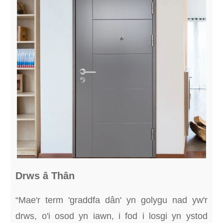
Drws â Thân
“Mae'r term 'graddfa dân' yn golygu nad yw'r
drws, o'i osod yn iawn, i fod i losgi yn ystod