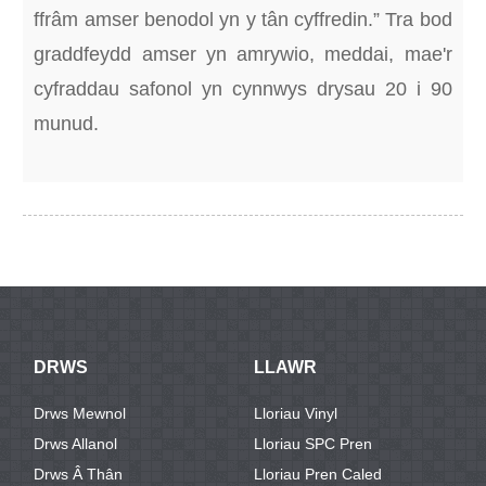
ffrâm amser benodol yn y tân cyffredin.” Tra bod
graddfeydd amser yn amrywio, meddai, mae'r
cyfraddau safonol yn cynnwys drysau 20 i 90
munud.
DRWS
LLAWR
Drws Mewnol
Lloriau Vinyl
Drws Allanol
Lloriau SPC Pren
Drws Â Thân
Lloriau Pren Caled