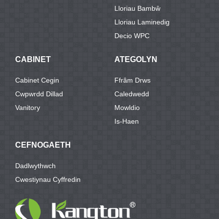
Lloriau Bambŵ
Lloriau Laminedig
Decio WPC
CABINET
ATEGOLYN
Cabinet Cegin
Ffrâm Drws
Cwpwrdd Dillad
Caledwedd
Vanitory
Mowldio
Is-Haen
CEFNOGAETH
Dadlwythwch
Cwestiynau Cyffredin