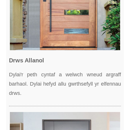
Drws Allanol
Dylai'r peth cyntaf a welwch wneud argraff
barhaol. Dylai hefyd allu gwrthsefyll yr elfennau
drws.