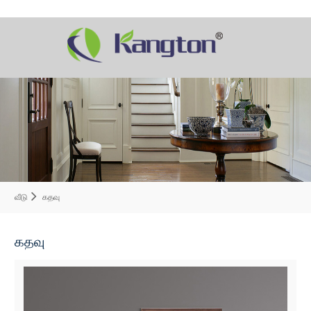
வீடு
கதவு
கதவு