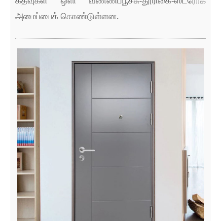
கதவுகள் ஒளி வண்ணப்பூச்சு-தூரிகை-ஸ்ட்ரோக்
அமைப்பைக் கொண்டுள்ளன.