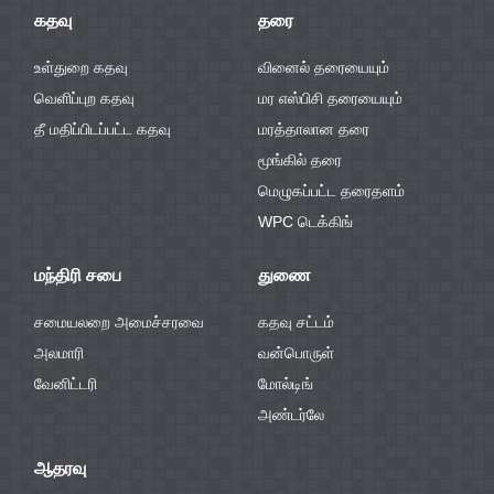
கதவு
தரை
உள்துறை கதவு
வினைல் தரையையும்
வெளிப்புற கதவு
மர எஸ்பிசி தரையையும்
தீ மதிப்பிடப்பட்ட கதவு
மரத்தாலான தரை
மூங்கில் தரை
மெழுகப்பட்ட தரைதளம்
WPC டெக்கிங்
மந்திரி சபை
துணை
சமையலறை அமைச்சரவை
கதவு சட்டம்
அலமாரி
வன்பொருள்
வேனிட்டரி
மோல்டிங்
அண்டர்லே
ஆதரவு