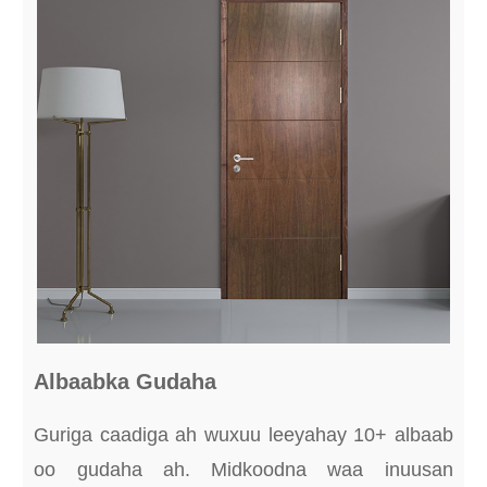
Albaabka Gudaha
Guriga caadiga ah wuxuu leeyahay 10+ albaab
oo gudaha ah. Midkoodna waa inuusan