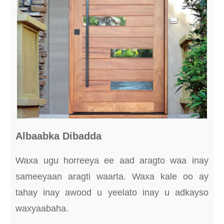
Albaabka Dibadda
Waxa ugu horreeya ee aad aragto waa inay
sameeyaan aragti waarta. Waxa kale oo ay
tahay inay awood u yeelato inay u adkayso
waxyaabaha.