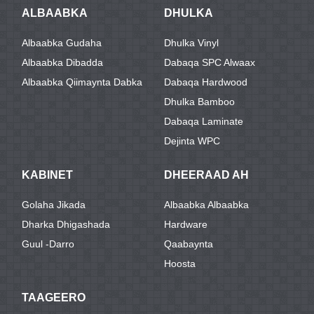
ALBAABKA
DHULKA
Albaabka Gudaha
Dhulka Vinyl
Albaabka Dibadda
Dabaqa SPC Alwaax
Albaabka Qiimaynta Dabka
Dabaqa Hardwood
Dhulka Bamboo
Dabaqa Laminate
Dejinta WPC
KABINET
DHEERAAD AH
Golaha Jikada
Albaabka Albaabka
Dharka Dhigashada
Hardware
Guul -darro
Qaabaynta
Hoosta
TAAGEERO