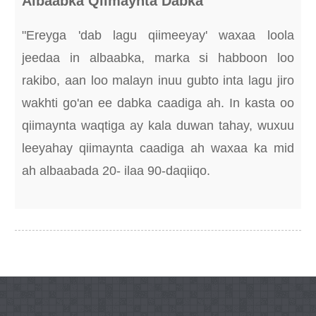
Albaabka Qiimaynta Dabka
"Ereyga 'dab lagu qiimeeyay' waxaa loola
jeedaa in albaabka, marka si habboon loo
rakibo, aan loo malayn inuu gubto inta lagu jiro
wakhti go'an ee dabka caadiga ah. In kasta oo
qiimaynta waqtiga ay kala duwan tahay, wuxuu
leeyahay qiimaynta caadiga ah waxaa ka mid
ah albaabada 20- ilaa 90-daqiiqo.