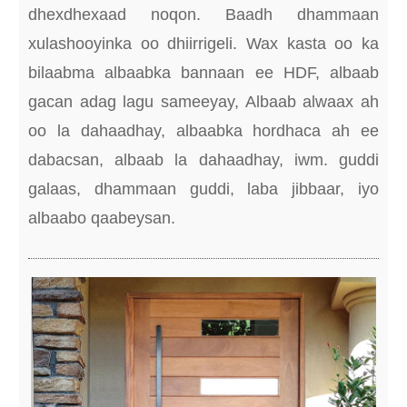
dhexdhexaad noqon. Baadh dhammaan
xulashooyinka oo dhiirrigeli. Wax kasta oo ka
bilaabma albaabka bannaan ee HDF, albaab
gacan adag lagu sameeyay, Albaab alwaax ah
oo la dahaadhay, albaabka hordhaca ah ee
dabacsan, albaab la dahaadhay, iwm. guddi
galaas, dhammaan guddi, laba jibbaar, iyo
albaabo qaabeysan.