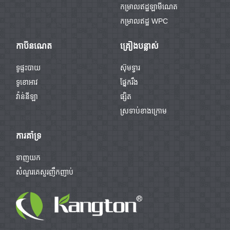
កម្រាលឥដ្ឋឡាមីណេត
កម្រាលឥដ្ឋ WPC
កាប៊ីនណេត
គ្រឿងបន្លាស់
ទូផ្ទះបាយ
ស៊ុមទ្វារ
ទូខោអាវ
ផ្នែករឹង
វ៉ាន់នីឡា
ផ្សិត
ស្រទាប់ខាងក្រោម
ការគាំទ្រ
ទាញយក
សំណួរគេសួរញឹកញាប់