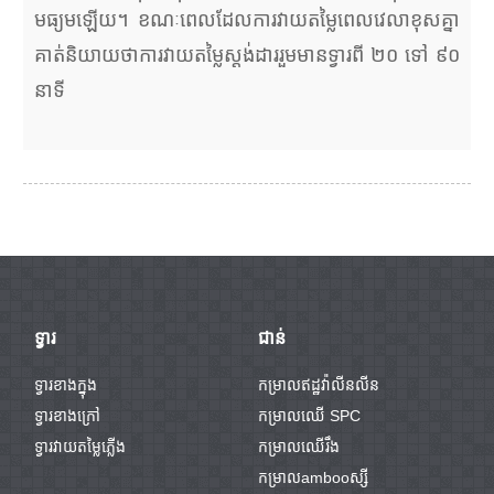
មធ្យមឡើយ។ ខណៈពេលដែលការវាយតម្លៃពេលវេលាខុសគ្នា
គាត់និយាយថាការវាយតម្លៃស្តង់ដាររួមមានទ្វារពី ២០ ទៅ ៩០
នាទី
ទ្វារ
ជាន់
ទ្វារខាងក្នុង
កម្រាលឥដ្ឋវ៉ាលីនលីន
ទ្វារខាងក្រៅ
កម្រាលឈើ SPC
ទ្វារវាយតម្លៃភ្លើង
កម្រាលឈើរឹង
កម្រាលambooស្សី