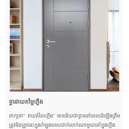
ទ្វារវាយតម្លៃភ្លើង
ពាក្យថា“ វាយតំលៃភ្លើង” មានន័យថាទ្វារនៅពេលដំឡើងត្រឹម
ត្រូវមិនត្រូវឆេះក្នុងកំឡុងពេលជាក់លាក់ណាមួយនៅក្នុងភ្លើង