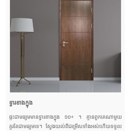
ទ្វារខាងក្នុង
ផ្ទះជាមធ្យមមានទ្វារខាងក្នុង ១០+ ។ គ្មានពួកគេណាមួយ
គួរតែជាមធ្យមទេ។ ស្វែងយល់ពីជម្រើសទាំងអស់ហើយទទួល