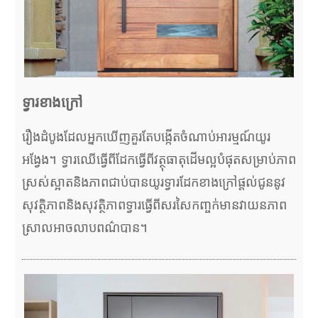
ទ្វារខាងក្រៅ
រឿងដំបូងដែលអ្នកឃើញគួរតែបង្កើតចំណាប់អារម្មណ៍យូរ
អង្វែង។ ទ្វារឈើធ្វើពីដែកធ្វើពីវត្ថុធាតុដើមល្អបំផុតសម្រាប់ភាព
ស្រស់ស្អាតនិងភាពជាប់បានយូរទ្វារដែកខាងក្រៅផ្តល់ជូននូវ
សុវត្ថិភាពនិងសុវត្ថិភាពទ្វារធ្វើពីសរសៃកញ្ចក់មានវាយនភាព
ស្រាលអាចលាបពណ៌បាន។