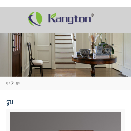
ផ្ទះ
ទ្វារ
ទ្វារ