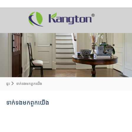
ផ្ទះ
ទាក់ទង​មក​ពួក​យើង
ទាក់ទង​មក​ពួក​យើង