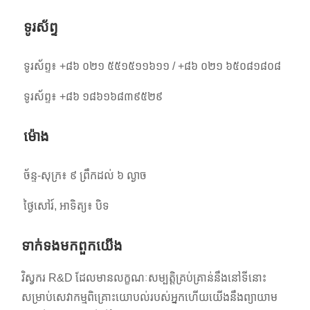
ទូរស័ព្ទ
ទូរស័ព្ទ៖ +៨៦ ០២១ ៥៥១៥១១៦១១ / +៨៦ ០២១ ៦៥០៨១៨០៨
ទូរស័ព្ទ៖ +៨៦ ១៨៦១៦៨៣៩៥២៩
ម៉ោង
ច័ន្ទ-សុក្រ៖ ៩ ព្រឹកដល់ ៦ ល្ងាច
ថ្ងៃសៅរ៍, អាទិត្យ៖ បិទ
ទាក់ទង​មក​ពួក​យើង
វិស្វករ R&D ដែលមានលក្ខណៈសម្បត្តិគ្រប់គ្រាន់នឹងនៅទីនោះ
សម្រាប់សេវាកម្មពិគ្រោះយោបល់របស់អ្នកហើយយើងនឹងព្យាយាម