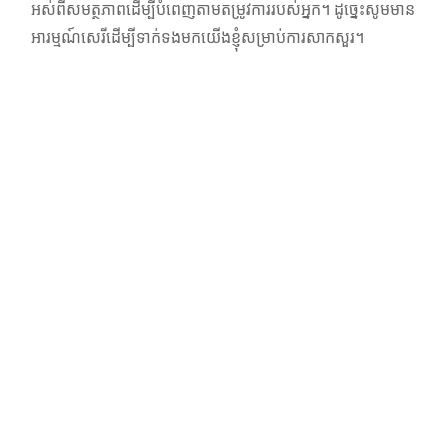
អស់ពីសមត្ថភាពដើម្បីបំពេញតាមតម្រូវការរបស់អ្នក។ ដូច្នេះសូមមាន
អារម្មណ៍សេរីដើម្បីទាក់ទងមកយើងខ្ញុំសម្រាប់ការសាកសួរ។