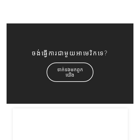
ចង់ធ្វើការជាមួយអាមេរិកទេ?
ទាក់ទង​មក​ពួក​
យើង