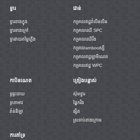
ទ្វារ
ជាន់
ទ្វារខាងក្នុង
កម្រាលឥដ្ឋវ៉ាលីនលីន
ទ្វារខាងក្រៅ
កម្រាលឈើ SPC
ទ្វារវាយតម្លៃភ្លើង
កម្រាលឈើរឹង
កម្រាលambooស្សី
កម្រាលឥដ្ឋឡាមីណេត
កម្រាលឥដ្ឋ WPC
កាប៊ីនណេត
គ្រឿងបន្លាស់
ទូផ្ទះបាយ
ស៊ុមទ្វារ
ទូខោអាវ
ផ្នែករឹង
វ៉ាន់នីឡា
ផ្សិត
ស្រទាប់ខាងក្រោម
ការគាំទ្រ