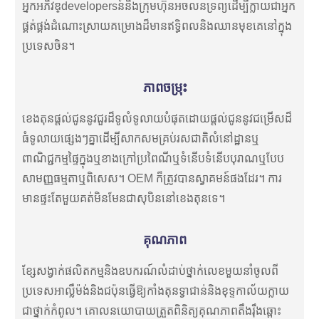
អ្នកអភិវឌ្developersន៍និងក្រុមហ៊ុនអចលនទ្រព្យដើម្បីក្លាយជាអ្នក
ផ្គត់ផ្គង់ដំណោះស្រាយគម្រោងដ៏មានឥទ្ធិពលនិងឈានមុខគេនៅក្នុង
ប្រទេសចិន។
ភាពចម្រុះ
ខេងតុនផ្តល់ជូននូវជួរដ៏ទូលំទូលាយបំផុតដោយផ្តល់ជូននូវជម្រើសដ៏
ធំទូលាយផ្សេងៗគ្នាដើម្បីសាកសមគ្រប់រសជាតិលំនៅដ្ឋានឬ
ពាណិជ្ជកម្មផ្ទៃក្នុងឬខាងក្រៅប្រពៃណីឬទំនើបទំនើបបុរាណឬបែប
សាមញ្ញធម្មតាឬពិសេស។ OEM ក៏ត្រូវបានស្វាគមន៍ផងដែរ។ ការ
មានផ្ទះតែមួយគត់មិនមែនជាសុបិននៅខេងតុនទេ។
គុណភាព
ខ្សែសង្វាក់ផលិតកម្មនិងឧបករណ៍លំដាប់ថ្នាក់លេខមួយនាំចូលពី
ប្រទេសអាល្លឺម៉ង់និងជប៉ុនធ្វើឱ្យកាំងតុនទ្វាជាន់និងខុទ្ទកាល័យក្លាយ
ជាថ្នាក់កំពូល។ គោលនយោបាយត្រួតពិនិត្យគុណភាពតឹងរ៉ឹងឆ្ពោះ