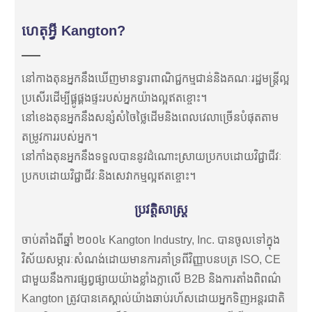
ហេតុអ្វី Kangton?
នៅកាងតុនអ្នកនឹងឃើញមានទ្វារពាណិជ្ជកម្មជាន់និងគណៈរដ្ឋមន្ត្រីល្អ
ប្រសើរដើម្បីផ្គូផ្គងផ្ទះរបស់អ្នកយ៉ាងល្អឥតខ្ចោះ។
នៅខេងតុនអ្នកនឹងសន្សំសំចៃថ្លៃដើមនិងពេលវេលាច្រើនបំផុតតាម
តម្រូវការរបស់អ្នក។
នៅកាំងតុនអ្នកនឹងទទួលបាននូវដំណោះស្រាយប្រកបដោយវិជ្ជាជីវៈ
ប្រកបដោយវិជ្ជាជីវៈនិងសេវាកម្មល្អឥតខ្ចោះ។
ប្រវត្តិសាស្រ្ត
ចាប់តាំងពីឆ្នាំ ២០០៤ Kangton Industry, Inc. បានចូលទៅក្នុង
វិស័យសម្ភារៈសំណង់ដោយមានការគាំទ្រពីវិញ្ញាបនបត្រ ISO, CE
ជាមួយនឹងការផ្សព្វផ្សាយយ៉ាងខ្លាំងក្លាលើ B2B និងការតាំងពិពណ៌
Kangton ត្រូវបានគេស្គាល់យ៉ាងឆាប់រហ័សដោយអ្នកទិញអន្តរជាតិ