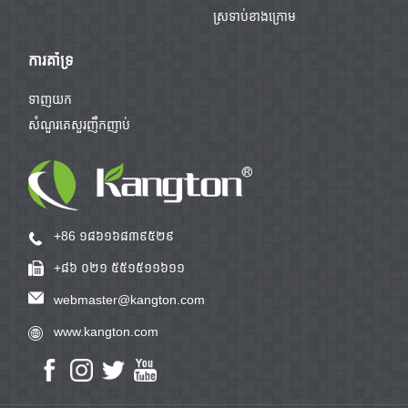
ស្រទាប់ខាងក្រោម
ការគាំទ្រ
ទាញយក
សំណួរគេសួរញឹកញាប់
+86 ១៨៦១៦៨៣៩៥២៩
+៨៦ ០២១ ៥៥១៥១១៦១១
webmaster@kangton.com
www.kangton.com