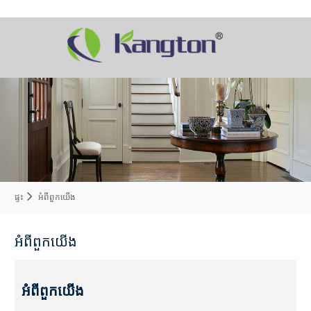
ផ្ទះ
អំពី​ពួក​យើង
អំពី​ពួក​យើង
អំពី​ពួក​យើង