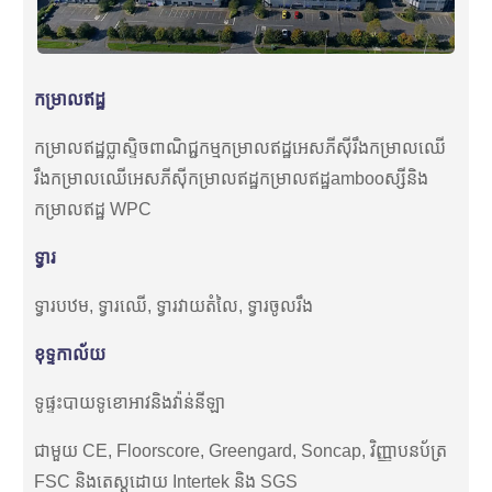
កម្រាលឥដ្ឋ
កម្រាលឥដ្ឋប្លាស្ទិចពាណិជ្ជកម្មកម្រាលឥដ្ឋអេសភីស៊ីរឹងកម្រាលឈើ
រឹងកម្រាលឈើអេសភីស៊ីកម្រាលឥដ្ឋកម្រាលឥដ្ឋambooស្សីនិង
កម្រាលឥដ្ឋ WPC
ទ្វារ
ទ្វារបឋម, ទ្វារឈើ, ទ្វារវាយតំលៃ, ទ្វារចូលរឹង
ខុទ្ទកាល័យ
ទូផ្ទះបាយទូខោអាវនិងវ៉ាន់នីឡា
ជាមួយ CE, Floorscore, Greengard, Soncap, វិញ្ញាបនប័ត្រ
FSC និងតេស្តដោយ Intertek និង SGS