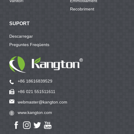
Vanitori
Emmotllament
Recobriment
SUPORT
Descarregar
Preguntes Freqüents
+86 18616839529
+86 021 551511611
webmaster@kangton.com
www.kangton.com