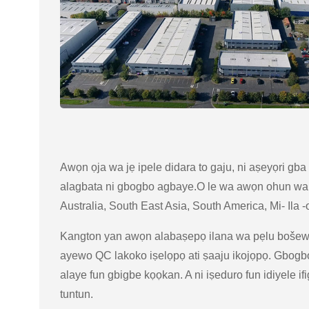
Awọn ọja wa jẹ ipele didara to gaju, ni aṣeyọri gba n
alagbata ni gbogbo agbaye.O le wa awọn ohun wa 
Australia, South East Asia, South America, Mi- Ila -o
Kangton yan awọn alabaṣepọ ilana wa pẹlu bošewa 
ayewo QC lakoko iṣelọpọ ati ṣaaju ikojọpọ. Gbogb
alaye fun gbigbe kọọkan. A ni iṣeduro fun idiyele i
tuntun.