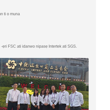
kun ti o muna
ẹri FSC ati idanwo nipasẹ Intertek ati SGS.