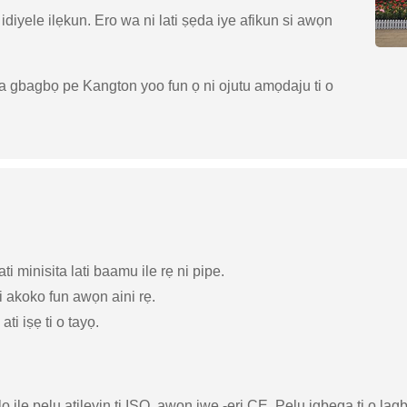
idiyele ilẹkun. Ero wa ni lati ṣẹda iye afikun si awọn
a, a gbagbọ pe Kangton yoo fun ọ ni ojutu amọdaju ti o
ati minisita lati baamu ile rẹ ni pipe.
i akoko fun awọn aini rẹ.
ti iṣẹ ti o tayọ.
lo ile pẹlu atilẹyin ti ISO, awọn iwe -ẹri CE. Pẹlu igbega ti o la