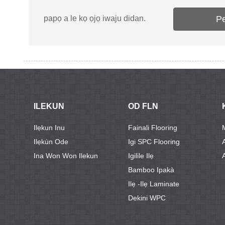
papọ a le kọ ọjọ iwaju didan.
P
ILEKUN
OD FLN
Ilẹkun Inu
Fainali Flooring
Ilẹkùn Ode
Igi SPC Flooring
Ina Won Won Ilekun
Igilile Ilẹ
Bamboo Ipakà
Ilẹ -ilẹ Laminate
Dekini WPC