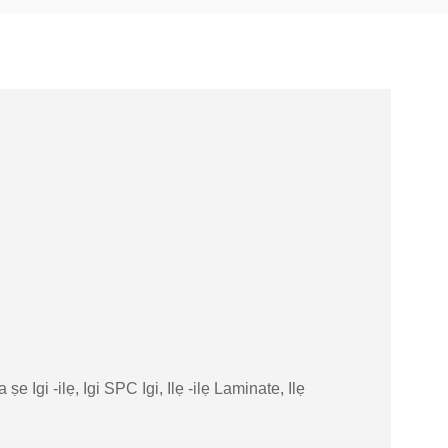
i a ṣe Igi -ilẹ, Igi SPC Igi, Ilẹ -ilẹ Laminate, Ilẹ