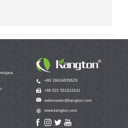
elujara
+86 18616839529
e
o
+86 021 551511611
webmaster@kangton.com
www.kangton.com