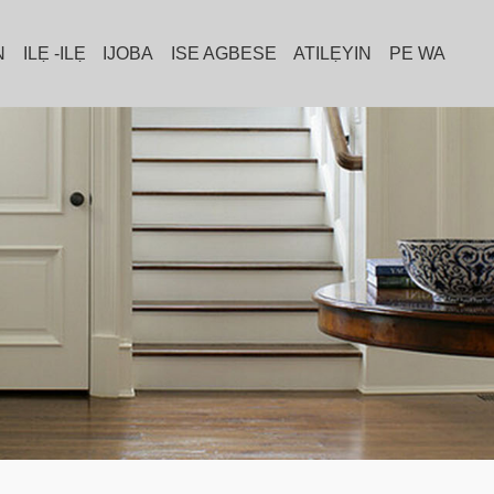
N
ILẸ -ILẸ
IJOBA
ISE AGBESE
ATILẸYIN
PE WA