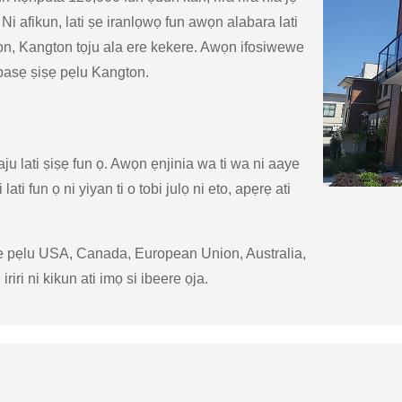
. Ni afikun, lati ṣe iranlọwọ fun awọn alabara lati
 wọn, Kangton tọju ala ere kekere. Awọn ifosiwewe
nipasẹ ṣiṣẹ pẹlu Kangton.
 lati ṣiṣẹ fun ọ. Awọn ẹnjinia wa ti wa ni aaye
ati fun ọ ni yiyan ti o tobi julọ ni eto, apẹrẹ ati
ye pẹlu USA, Canada, European Union, Australia,
riri ni kikun ati imọ si ibeere ọja.