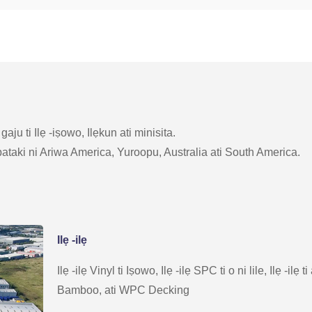
aju ti Ilẹ -iṣowo, Ilẹkun ati minisita.
nipataki ni Ariwa America, Yuroopu, Australia ati South America.
Ilẹ -ilẹ
Ilẹ -ilẹ Vinyl ti Iṣowo, Ilẹ -ilẹ SPC ti o ni lile, Ilẹ -ilẹ t
Bamboo, ati WPC Decking