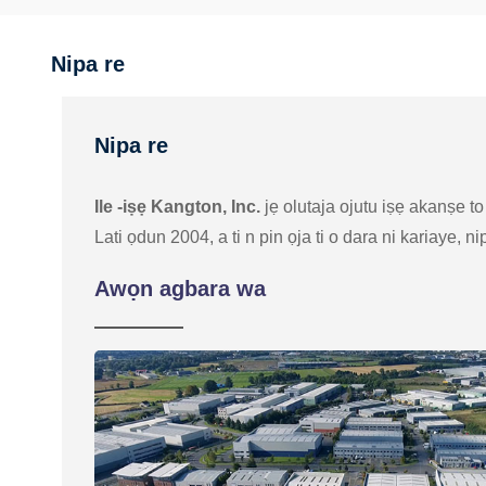
Nipa re
Nipa re
Ile -iṣẹ Kangton, Inc.
jẹ olutaja ojutu iṣẹ akanṣe to g
Lati ọdun 2004, a ti n pin ọja ti o dara ni kariaye, 
Awọn agbara wa