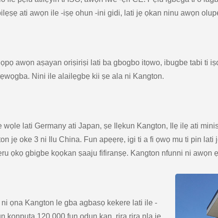
ẹ ati awọn ile -iṣẹ ohun -ini gidi, lati jẹ ọkan ninu awọn olupes
pọ awọn aṣayan oriṣiriṣi lati ba gbogbo itọwo, ibugbe tabi ti iṣow
tẹwọgba. Nini ile alailẹgbẹ kii ṣe ala ni Kangton.
 wọle lati Germany ati Japan, ṣe Ilẹkun Kangton, Ilẹ ilẹ ati minis
n jẹ oke 3 ni Ilu China. Fun apẹẹrẹ, igi ti a fi ọwọ mu ti pin lati
 ọkọ gbigbe kọọkan ṣaaju fifiranṣẹ. Kangton nfunni ni awọn ẹru
 ni ọna Kangton le gba agbasọ kekere lati ile -
n kọnputa 120,000 fun ọdun kan, rira rira nla jẹ