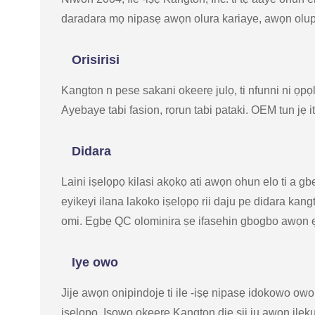
daradara mọ nipasẹ awọn olura kariaye, awọn olupilẹṣ
Orisirisi
Kangton n pese sakani okeerẹ julọ, ti nfunni ni ọpọlọ
Ayebaye tabi fasion, rọrun tabi pataki. OEM tun jẹ i
Didara
Laini iṣelọpọ kilasi akọkọ ati awọn ohun elo ti a gbe
eyikeyi ilana lakoko iṣelọpọ rii daju pe didara kangto
omi. Ẹgbẹ QC olominira ṣe ifasẹhin gbogbo awọn ẹru
Iye owo
Jije awọn onipindoje ti ile -iṣẹ nipasẹ idokowo owo
iṣelọpọ. Iṣowo okeere Kangton diẹ sii ju awọn ilẹku