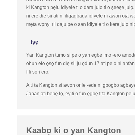
ki Kangton pẹlu idiyele ti o dara julọ ti o ṣeeṣe julọ
ni ere diẹ sii ati ni ifigagbaga idiyele ni awọn ọja
mẹta wọnyi rii daju pe o san idiyele ti o kere julọ 
Iṣẹ
Yan Kangton tumọ si pe o yan ẹgbẹ imọ -ẹrọ amọdaju
ohun elo ọṣọ fun diẹ sii ju ọdun 17 ati pe o ni anfani l
fifi sori ẹrọ.
A ti ta Kangton si awọn orilẹ -ede ni gbogbo agba
Japan ati bẹbẹ lọ, eyiti o fun ẹgbẹ tita Kangton pẹlu i
Kaabọ ki o yan Kangton