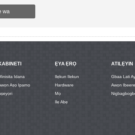
e wa
KABINETI
ẸYA ẸRỌ
ATILẸYIN
Minisita Idana
Ilẹkun Ilekun
Gbaa Lati Ay
Awọn Aṣọ Ipamọ
Hardware
Awọn Ibeer
Aṣeyọri
Mọ
Nigbagbogb
Ilẹ Abẹ