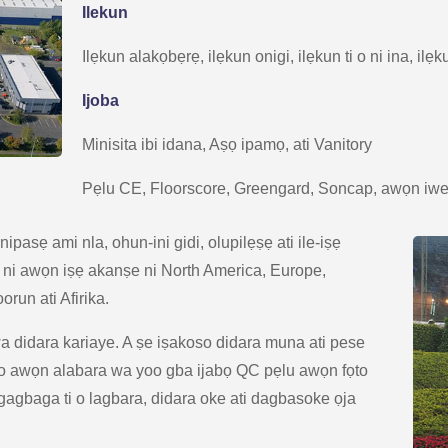
Ilekun
Ilẹkun alakọbẹrẹ, ilẹkun onigi, ilẹkun ti o ni ina, ilẹ
Ijoba
Minisita ibi idana, Aṣọ ipamọ, ati Vanitory
Pẹlu CE, Floorscore, Greengard, Soncap, awọn iwe -
ipasẹ ami nla, ohun-ini gidi, olupilẹṣẹ ati ile-iṣẹ
ni awọn iṣẹ akanṣe ni North America, Europe,
orun ati Afirika.
didara kariaye. A ṣe iṣakoso didara muna ati pese
o awọn alabara wa yoo gba ijabọ QC pẹlu awọn fọto
figagbaga ti o lagbara, didara oke ati dagbasoke ọja