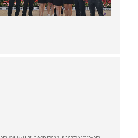
gbara lori B2B ati awọn ifihan, Kangton yarayara