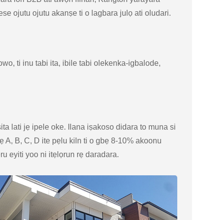
e ojutu ojutu akanṣe ti o lagbara julọ ati oludari.
o, ti inu tabi ita, ibile tabi olekenka-igbalode,
ita lati jẹ ipele oke. Ilana iṣakoso didara to muna si
 jẹ A, B, C, D ite pẹlu kiln ti o gbẹ 8-10% akoonu
 eyiti yoo ni itẹlọrun rẹ daradara.