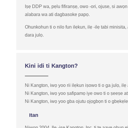
Iṣẹ DDP wa, pẹlu fifiranṣẹ, owo -ori, ojuse, si awọn 
alabara wa ati dagbasoke papọ.
Ohunkohun ti o nilo fun ilẹkun, ilẹ -ilẹ tabi minisit
dara julọ.
Kini idi ti Kangton?
Ni Kangton, iwọ yoo rii ilẹkun iṣowo ti o ga julọ, ilẹ 
Ni Kangton, iwọ yoo ṣafipamọ iye owo ti o ṣeeṣe at
Ni Kangton, iwọ yoo gba ojutu ọjọgbọn ti o gbẹkẹle a
Itan
Niwon 2004, Ile -iṣẹ Kangton, Inc. ti tẹ aaye ohun e