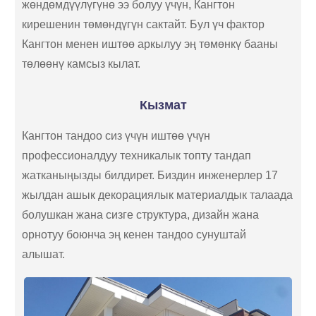
жөндөмдүүлүгүнө ээ болуу үчүн, Кангтон
кирешенин төмөндүгүн сактайт. Бул үч фактор
Кангтон менен иштөө аркылуу эң төмөнкү бааны
төлөөнү камсыз кылат.
Кызмат
Кангтон тандоо сиз үчүн иштөө үчүн
профессионалдуу техникалык топту тандап
жатканыңызды билдирет. Биздин инженерлер 17
жылдан ашык декорациялык материалдык талаада
болушкан жана сизге структура, дизайн жана
орнотуу боюнча эң кенен тандоо сунуштай
алышат.