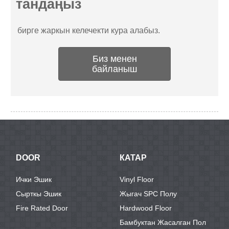
тандаңыз
бирге жаркын келечекти кура алабыз.
Биз менен
байланыш
DOOR
КАТАР
Ички Эшик
Vinyl Floor
Сырткы Эшик
Жыгач SPC Полу
Fire Rated Door
Hardwood Floor
Бамбуктан Жасалган Пол