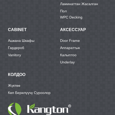
Ламинаттан Жасалган
Пол
WPC Decking
CABINET
АКСЕССУАР
Ашкана Шкафы
Door Frame
Гардероб
Аппараттык
Vanitory
Калыптоо
Underlay
КОЛДОО
Жүктөө
Көп Берилүүчү Суроолор