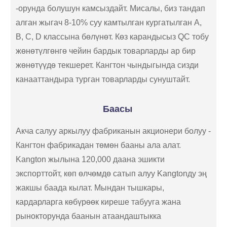
-орунда болушун камсыздайт. Мисалы, биз тандап
алган жыгач 8-10% суу камтылган кургатылган A,
B, C, D классына бөлүнөт. Көз карандысыз QC тобу
жөнөтүлгөнгө чейин бардык товарларды ар бир
жөнөтүүдө текшерет. Кангтон чындыгында сизди
канааттандыра турган товарларды сунуштайт.
Баасы
Акча салуу аркылуу фабриканын акционери болуу -
Кангтон фабрикадан төмөн бааны ала алат.
Kangton жылына 120,000 даана эшикти
экспорттойт, көп өлчөмдө сатып алуу Kangtonду эң
жакшы баада кылат. Мындан тышкары,
кардарларга көбүрөөк киреше табууга жана
рынокторунда баанын атаандаштыкка