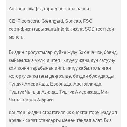
Ашкана шкафы, гардероб жана ванна
CE, Floorscore, Greengard, Soncap, FSC
сертификаттары жана Intertek жана SGS тесттери
менен.
Биздин продуктылар дүйнө жүзү боюнча чоң бренд,
кыймылсыз мүлк, иштеп чыгуучу жана дүң сатуучу
компания тарабынан ийгиликтүү кабыл алынган
жогорку сапаттагы деңгээлде, биздин буюмдарды
Түндүк Америкада, Европада, Австралияда,
Түштүк Чыгыш Азияда, Түштүк Америкада, Ми-
Чыгыш жана Африка.
Кангтон биздин стратегиялык өнөктөштөрүбүздү эл
аралык сапат стандарты менен тандап алат. Биз