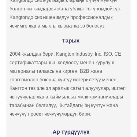
Kangtonдо сиз муктаждыктарыңыз үчүн мүмкүн
болгон чыгымдарды жана убакытты үнөмдөйсүз.
Kangtonдо сиз ишенимдүү профессионалдык
чечимге жана мыкты кызматка ээ болосуз.
Тарых
2004 -жылдан бери, Kangton Industry, Inc. ISO, CE
сертификаттарынын колдоосу менен курулуш
материалы талаасына кирген. B2B жана
көргөзмөлөр боюнча күчтүү илгерилетүү менен,
Кангтон тез эле эл аралык сатып алуучулар, иштеп
чыгуучулар жана кыймылсыз мүлк компаниялары
тарабынан белгилүү, Кытайдагы эң күчтүү жана
чечүүчү проект чечүүчүлөрдүн бири.
Ар түрдүүлүк