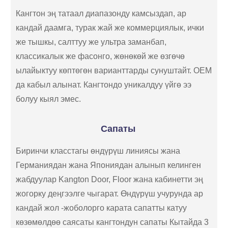
Кангтон эң татаал диапазонду камсыздап, ар
кандай даамга, турак жай же коммерциялык, ички
же тышкы, салттуу же ультра заманбап,
классикалык же фасонго, жөнөкөй же өзгөчө
ылайыктуу көптөгөн варианттарды сунуштайт. OEM
да кабыл алынат. Кангтондо уникалдуу үйгө ээ
болуу кыял эмес.
Сапаты
Биринчи класстагы өндүрүш линиясы жана
Германиядан жана Япониядан алынып келинген
жабдуулар Kangton Door, Floor жана кабинетти эң
жогорку деңгээлге чыгарат. Өндүрүш учурунда ар
кандай жол -жоболорго карата сапатты катуу
көзөмөлдөө саясаты кангтондун сапаты Кытайда 3