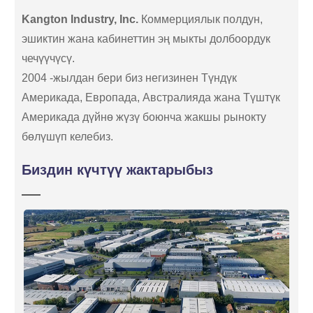
Kangton Industry, Inc.
Коммерциялык полдун,
эшиктин жана кабинеттин эң мыкты долбоордук
чечүүчүсү.
2004 -жылдан бери биз негизинен Түндүк
Америкада, Европада, Австралияда жана Түштүк
Америкада дүйнө жүзү боюнча жакшы рынокту
бөлүшүп келебиз.
Биздин күчтүү жактарыбыз