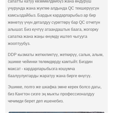
сапатты катуу көзөмөлдөйбүз жана өндүрүш
учурунда жана жүктөө алдында QC текшерүүсүн
камсыздайбыз. Бардык кардарларыбыз ар бир
жөнөтүү үчүн деталдуу сүрөттөрү бар QC отчетун
алышат. Биз күчтүү атаандаштык баага, жогорку
сапатка жана жаңы өнүмдү иштеп чыгууга
жооптуубуз.
DDP кызматы жеткиликтүү, жеткирүү, салык, алым,
эшикке чейинки төлөмдөрдү камтыйт. Биздин
максат - кардарларыбызга кошумча
баалуулуктарды жаратуу жана бирге өнүгүү.
Эшикке, полго же шкафка эмне керек болсо дагы,
биз Кангтон сизге эң мыкты профессионалдуу
чечимди берет деп ишенебиз.