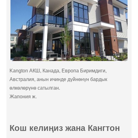
Kangton АКШ, Канада, Европа Биримдиги,
Австралия, анын ичинде дүйнөнүн бардык
өлкөлөрүнө сатылган.
Жапония ж.
Кош келиңиз жана Кангтон