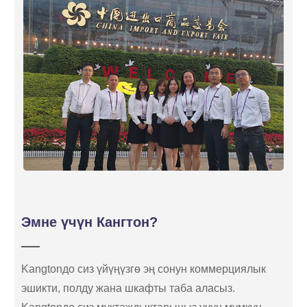
Эмне үчүн Кангтон?
Kangtonдо сиз үйүңүзгө эң сонун коммерциялык
эшикти, полду жана шкафты таба аласыз.