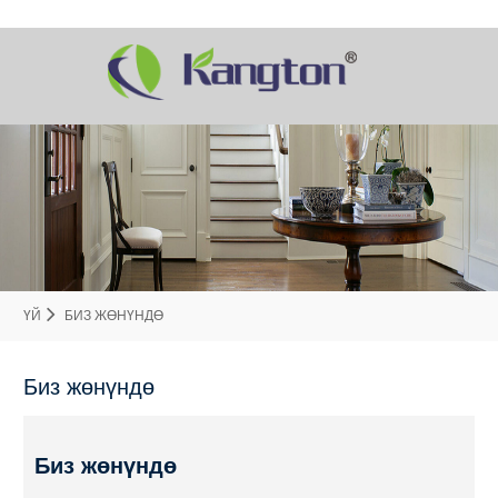
ҮЙ
БИЗ ЖӨНҮНДӨ
Биз жөнүндө
Биз жөнүндө