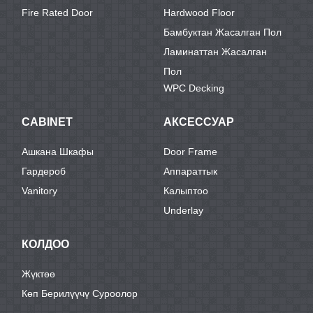
Fire Rated Door
Hardwood Floor
Бамбуктан Жасалган Пол
Ламинаттан Жасалган
Пол
WPC Decking
CABINET
АКСЕССУАР
Ашкана Шкафы
Door Frame
Гардероб
Аппараттык
Vanitory
Калыптоо
Underlay
КОЛДОО
Жүктөө
Көп Берилүүчү Суроолор